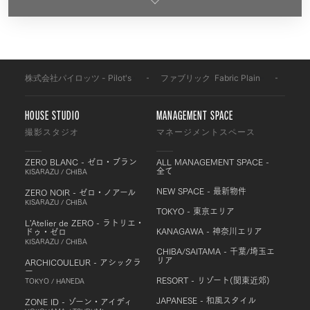
株式会社パイロッツ - Pilot's
-
ファブリック
-
Fabric Plain
-
F307
HOUSE STUDIO
MANAGEMENT SPACE
撮影スタジオ
マネージメントスペース
ZERO BLANC - ゼロ・ブラン
ALL MANAGEMENT SPACE -
全て
KISARAZU / CHIBA
NEW SPACE - 最新物件
ZERO NOIR - ゼロ・ノアール
KISARAZU / CHIBA
TOKYO - 東京エリア
L'Atelier de ZERO - ラトリエ・
KANAGAWA - 神奈川エリア
ドゥ・ゼロ
KISARAZU / CHIBA
CHIBA/SAITAMA - 千葉/埼玉エ
リア
ARCHICOULEUR - アシックラ
ー
RESORT - リゾート(関東近郊)
TOKYO / HANEDA
JAPANESE - 和風スタイル
ZONE ID - ゾーン・アイディ