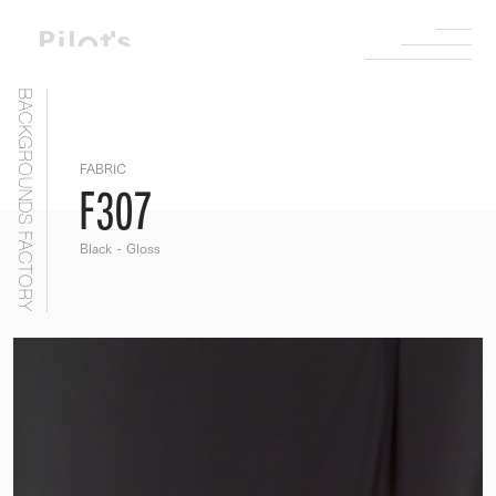
BACKGROUNDS FACTORY
FABRIC
F307
Black - Gloss