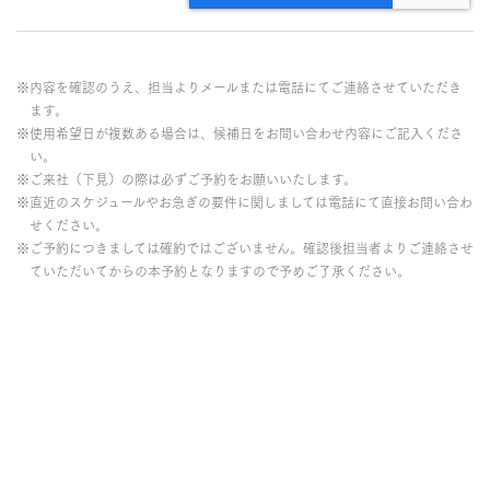
※内容を確認のうえ、担当よりメールまたは電話にてご連絡させていただき
ます。
※使用希望日が複数ある場合は、候補日をお問い合わせ内容にご記入くださ
い。
※ご来社（下見）の際は必ずご予約をお願いいたします。
※直近のスケジュールやお急ぎの要件に関しましては電話にて直接お問い合わ
せください。
※ご予約につきましては確約ではございません。確認後担当者よりご連絡させ
ていただいてからの本予約となりますので予めご了承ください。