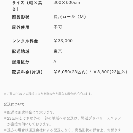
300×600cm
サイズ
（幅×高
さ）
長尺ロール（M）
商品形状
不可
屋外使用
￥33,000
レンタル料金
東京
配送地域
A
配送区分
￥6,050(23区内) / ￥8,800(23区外)
配送料金(片道)
※ご覧のPCなどの環境により実際の色と異なる場合がございます。
配送について
＊配送は別途料金にて承ります。
＊23区内とそれ以外の一部の地域への配送は、弊社デリバリースタッフ
が直接お伺いしております。
＊遠方の場合は運送会社による配送となり、商品形状の都合上、お断りす