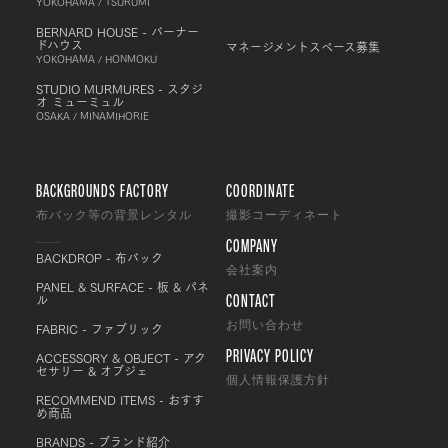
YOKOHAMA / TSURUMI
BERNARD HOUSE - バーナー
ドハウス
マネージメントスペース募集
YOKOHAMA / HONMOKU
STUDIO MURMURES - スタジ
オ ミューミュル
OSAKA / MINAMIHORIE
BACKGROUNDS FACTORY
COORDINATE
布バック等の背景レンタル
撮影コーディネート
COMPANY
BACKDROP - 布バック
会社案内
PANEL & SURFACE - 板 & パネ
CONTACT
ル
FABRIC - ファブリック
お問い合わせ
PRIVACY POLICY
ACCESSORY & OBJECT - アク
セサリー & オブジェ
個人情報保護方針
RECOMMEND ITEMS - おすす
め商品
BRANDS - ブランド紹介