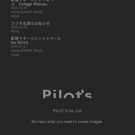
ス Collage Mishuku
2026.03.09
MANAGEMENT SPACE
NEWS
ラジオ出演のお知らせ
2026.02.24
NEWS
新規マネージメントスペース
the BOXX
2026.01.21
MANAGEMENT SPACE
NEWS
PILOT'S Co.,Ltd
We have what you need to create images.