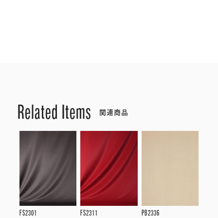
Related Items
関連商品
FS2301
FS2311
PB2336