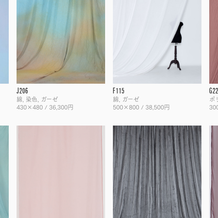
J206
F115
G2
綿, 染色, ガーゼ
綿, ガーゼ
ポ
430×480 / 36,300円
500×800 / 38,500円
30