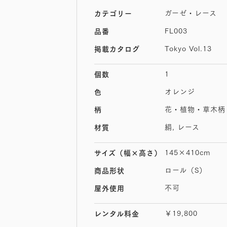
ガーゼ・レース
カテゴリー
FL003
品番
Tokyo Vol.13
掲載カタログ
1
個数
オレンジ
色
花・植物・草木柄
柄
絹, レース
材質
145×410cm
サイズ
（幅×高さ）
ロール（S）
商品形状
不可
屋外使用
￥19,800
レンタル料金