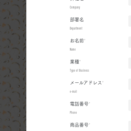
Company
部署名
Department
お名前
*
Name
業種
*
Type of Business
メールアドレス
*
e-mail
電話番号
*
Phone
商品番号
*