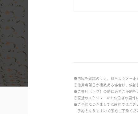
※内容を確認のうえ、担当よりメール
※使用希望日が複数ある場合は、候補
※ご来社（下見）の際は必ずご予約を
※直近のスケジュールやお急ぎの要件
※ご予約につきましては確約ではござ
予約となりますので予めご了承くだ