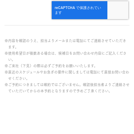
※内容を確認のうえ、担当よりメールまたは電話にてご連絡させていただき
ます。
※使用希望日が複数ある場合は、候補日をお問い合わせ内容にご記入くださ
い。
※ご来社（下見）の際は必ずご予約をお願いいたします。
※直近のスケジュールやお急ぎの要件に関しましては電話にて直接お問い合わ
せください。
※ご予約につきましては確約ではございません。確認後担当者よりご連絡させ
ていただいてからの本予約となりますので予めご了承ください。