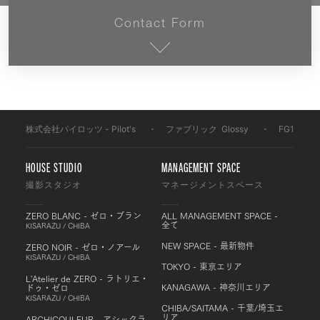
Contact Form
株式会社パイロッツ - Pilot's
-
ファブリック
-
Glossy
-
FG124
HOUSE STUDIO
MANAGEMENT SPACE
撮影スタジオ
マネージメントスペース
ZERO BLANC - ゼロ・ブラン
ALL MANAGEMENT SPACE -
全て
KISARAZU / CHIBA
NEW SPACE - 最新物件
ZERO NOIR - ゼロ・ノアール
KISARAZU / CHIBA
TOKYO - 東京エリア
L'Atelier de ZERO - ラトリエ・
KANAGAWA - 神奈川エリア
ドゥ・ゼロ
KISARAZU / CHIBA
CHIBA/SAITAMA - 千葉/埼玉エ
リア
ARCHICOULEUR - アシックラ