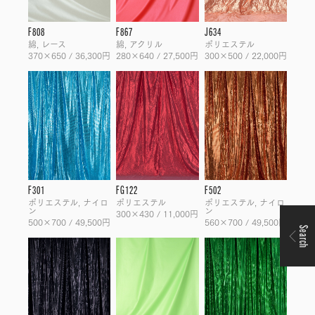
F808
F867
J634
綿, レース
綿, アクリル
ポリエステル
370×650 / 36,300円
280×640 / 27,500円
300×500 / 22,000円
F301
FG122
F502
ポリエステル, ナイロ
ポリエステル
ポリエステル, ナイロ
ン
ン
300×430 / 11,000円
500×700 / 49,500円
560×700 / 49,500円
Search