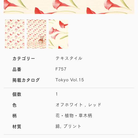
テキスタイル
カテゴリー
F757
品番
Tokyo Vol.15
掲載カタログ
1
個数
オフホワイト , レッド
色
花・植物・草木柄
柄
綿, プリント
材質