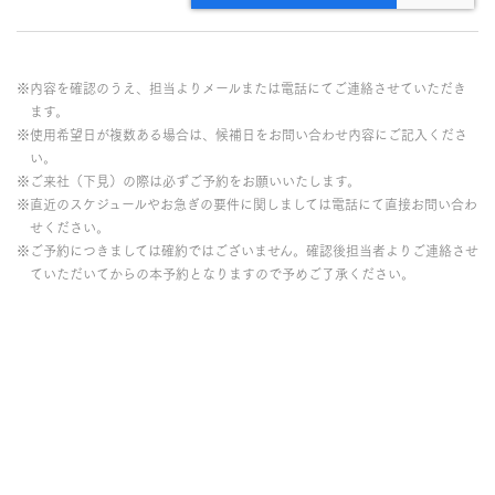
※内容を確認のうえ、担当よりメールまたは電話にてご連絡させていただき
ます。
※使用希望日が複数ある場合は、候補日をお問い合わせ内容にご記入くださ
い。
※ご来社（下見）の際は必ずご予約をお願いいたします。
※直近のスケジュールやお急ぎの要件に関しましては電話にて直接お問い合わ
せください。
※ご予約につきましては確約ではございません。確認後担当者よりご連絡させ
ていただいてからの本予約となりますので予めご了承ください。