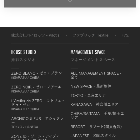
株式会社パイロッツ - Pilot's
-
ファブリック
-
Textile
-
F757
HOUSE STUDIO
MANAGEMENT SPACE
撮影スタジオ
マネージメントスペース
ZERO BLANC - ゼロ・ブラン
ALL MANAGEMENT SPACE -
全て
KISARAZU / CHIBA
NEW SPACE - 最新物件
ZERO NOIR - ゼロ・ノアール
KISARAZU / CHIBA
TOKYO - 東京エリア
L'Atelier de ZERO - ラトリエ・
KANAGAWA - 神奈川エリア
ドゥ・ゼロ
KISARAZU / CHIBA
CHIBA/SAITAMA - 千葉/埼玉エ
リア
ARCHICOULEUR - アシックラ
ー
RESORT - リゾート(関東近郊)
TOKYO / HANEDA
JAPANESE - 和風スタイル
ZONE ID - ゾーン・アイディ