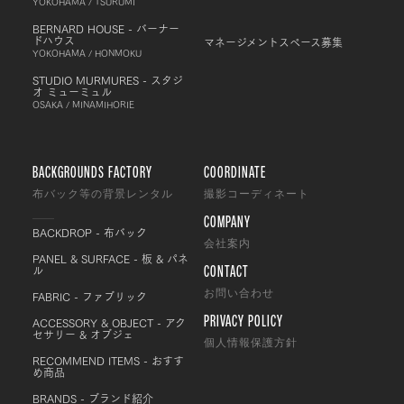
YOKOHAMA / TSURUMI
BERNARD HOUSE - バーナー
ドハウス
マネージメントスペース募集
YOKOHAMA / HONMOKU
STUDIO MURMURES - スタジ
オ ミューミュル
OSAKA / MINAMIHORIE
BACKGROUNDS FACTORY
COORDINATE
布バック等の背景レンタル
撮影コーディネート
COMPANY
BACKDROP - 布バック
会社案内
PANEL & SURFACE - 板 & パネ
CONTACT
ル
FABRIC - ファブリック
お問い合わせ
PRIVACY POLICY
ACCESSORY & OBJECT - アク
セサリー & オブジェ
個人情報保護方針
RECOMMEND ITEMS - おすす
め商品
BRANDS - ブランド紹介