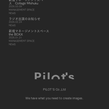
ス Collage Mishuku
2026.03.09
MANAGEMENT SPACE
NEWS
ラジオ出演のお知らせ
2026.02.24
NEWS
新規マネージメントスペース
the BOXX
2026.01.21
MANAGEMENT SPACE
NEWS
PILOT'S Co.,Ltd
We have what you need to create images.