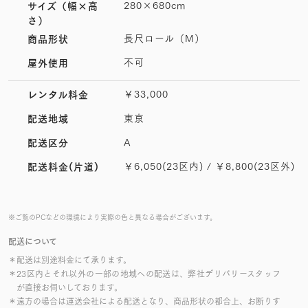
280×680cm
サイズ
（幅×高
さ）
長尺ロール（M）
商品形状
不可
屋外使用
￥33,000
レンタル料金
東京
配送地域
A
配送区分
￥6,050(23区内) / ￥8,800(23区外)
配送料金(片道)
※ご覧のPCなどの環境により実際の色と異なる場合がございます。
配送について
＊配送は別途料金にて承ります。
＊23区内とそれ以外の一部の地域への配送は、弊社デリバリースタッフ
が直接お伺いしております。
＊遠方の場合は運送会社による配送となり、商品形状の都合上、お断りす