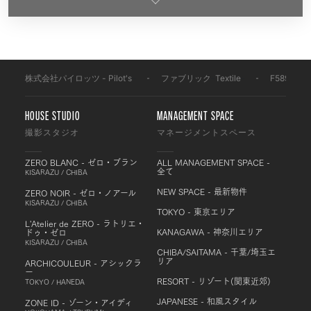
株式会社パイロッツ - Pilot's
-
ファブリック
-
Textile
-
F589
HOUSE STUDIO
MANAGEMENT SPACE
撮影スタジオ
マネージメントスペース
ZERO BLANC - ゼロ・ブラン
ALL MANAGEMENT SPACE -
全て
KISARAZU / CHIBA
NEW SPACE - 最新物件
ZERO NOIR - ゼロ・ノアール
KISARAZU / CHIBA
TOKYO - 東京エリア
L'Atelier de ZERO - ラトリエ・
KANAGAWA - 神奈川エリア
ドゥ・ゼロ
KISARAZU / CHIBA
CHIBA/SAITAMA - 千葉/埼玉エ
リア
ARCHICOULEUR - アシックラ
ー
RESORT - リゾート(関東近郊)
TOKYO / HANEDA
JAPANESE - 和風スタイル
ZONE ID - ゾーン・アイディ