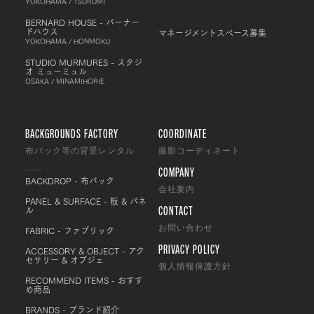
YOKOHAMA / TSURUMI
BERNARD HOUSE - バーナー
ドハウス
マネージメントスペース募集
YOKOHAMA / HONMOKU
STUDIO MURMURES - スタジ
オ ミューミュル
OSAKA / MINAMIHORIE
BACKGROUNDS FACTORY
COORDINATE
布バック等の背景レンタル
撮影コーディネート
COMPANY
BACKDROP - 布バック
会社案内
PANEL & SURFACE - 板 & パネ
CONTACT
ル
FABRIC - ファブリック
お問い合わせ
PRIVACY POLICY
ACCESSORY & OBJECT - アク
セサリー & オブジェ
個人情報保護方針
RECOMMEND ITEMS - おすす
め商品
BRANDS - ブランド紹介