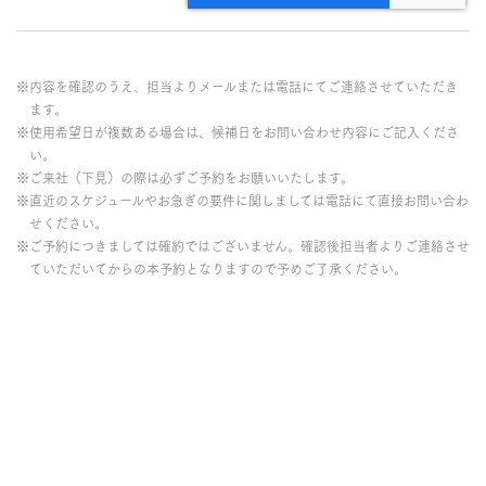
※内容を確認のうえ、担当よりメールまたは電話にてご連絡させていただき
ます。
※使用希望日が複数ある場合は、候補日をお問い合わせ内容にご記入くださ
い。
※ご来社（下見）の際は必ずご予約をお願いいたします。
※直近のスケジュールやお急ぎの要件に関しましては電話にて直接お問い合わ
せください。
※ご予約につきましては確約ではございません。確認後担当者よりご連絡させ
ていただいてからの本予約となりますので予めご了承ください。