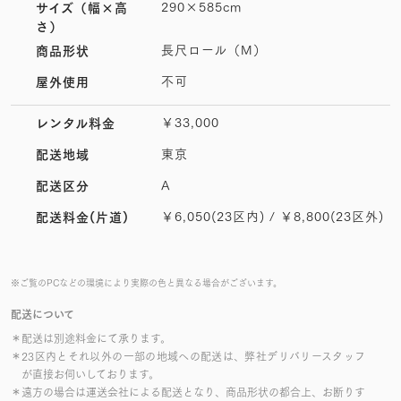
290×585cm
サイズ
（幅×高
さ）
長尺ロール（M）
商品形状
不可
屋外使用
￥33,000
レンタル料金
東京
配送地域
A
配送区分
￥6,050(23区内) / ￥8,800(23区外)
配送料金(片道)
※ご覧のPCなどの環境により実際の色と異なる場合がございます。
配送について
＊配送は別途料金にて承ります。
＊23区内とそれ以外の一部の地域への配送は、弊社デリバリースタッフ
が直接お伺いしております。
＊遠方の場合は運送会社による配送となり、商品形状の都合上、お断りす