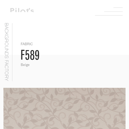
BACKGROUNDS FACTORY
FABRIC
F589
Beige