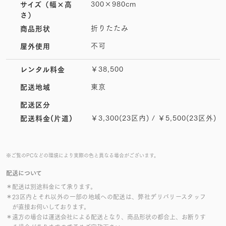
300×980cm
サイズ
（幅×高
さ）
折りたたみ
商品形状
不可
屋外使用
￥38,500
レンタル料金
東京
配送地域
配送区分
￥3,300(23区内) / ￥5,500(23区外)
配送料金(片道)
※ご覧のPCなどの環境により実際の色と異なる場合がございます。
配送について
＊配送は別途料金にて承ります。
＊23区内とそれ以外の一部の地域への配送は、弊社デリバリースタッフ
が直接お伺いしております。
＊遠方の場合は運送会社による配送となり、商品形状の都合上、お断りす