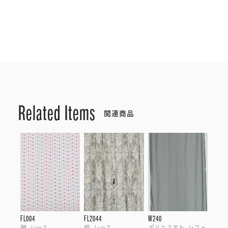
Related Items
関連商品
FL004
FL2044
W240
絹, レース
綿, レース
ポリエステル, シフォ