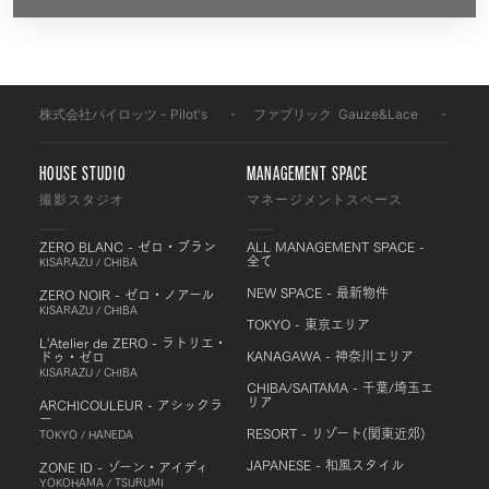
株式会社パイロッツ - Pilot's
-
ファブリック
-
Gauze&Lace
-
F23
HOUSE STUDIO
MANAGEMENT SPACE
撮影スタジオ
マネージメントスペース
ZERO BLANC - ゼロ・ブラン
ALL MANAGEMENT SPACE -
全て
KISARAZU / CHIBA
NEW SPACE - 最新物件
ZERO NOIR - ゼロ・ノアール
KISARAZU / CHIBA
TOKYO - 東京エリア
L'Atelier de ZERO - ラトリエ・
KANAGAWA - 神奈川エリア
ドゥ・ゼロ
KISARAZU / CHIBA
CHIBA/SAITAMA - 千葉/埼玉エ
リア
ARCHICOULEUR - アシックラ
ー
RESORT - リゾート(関東近郊)
TOKYO / HANEDA
JAPANESE - 和風スタイル
ZONE ID - ゾーン・アイディ
YOKOHAMA / TSURUMI