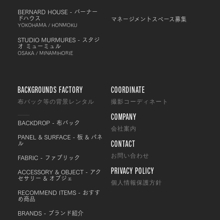
BERNARD HOUSE - バーナー
ドハウス
マネージメントスペース募集
YOKOHAMA / HONMOKU
STUDIO MURMURES - スタジ
オ ミューミュル
OSAKA / MINAMIHORIE
BACKGROUNDS FACTORY
COORDINATE
布バック等の背景レンタル
撮影コーディネート
COMPANY
BACKDROP - 布バック
会社案内
PANEL & SURFACE - 板 & パネ
CONTACT
ル
FABRIC - ファブリック
お問い合わせ
PRIVACY POLICY
ACCESSORY & OBJECT - アク
セサリー & オブジェ
個人情報保護方針
RECOMMEND ITEMS - おすす
め商品
BRANDS - ブランド紹介