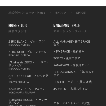
株式会社パイロッツ - Pilot's
-
布バック
-
SP1051
HOUSE STUDIO
MANAGEMENT SPACE
撮影スタジオ
マネージメントスペース
ZERO BLANC - ゼロ・ブラン
ALL MANAGEMENT SPACE -
全て
KISARAZU / CHIBA
NEW SPACE - 最新物件
ZERO NOIR - ゼロ・ノアール
KISARAZU / CHIBA
TOKYO - 東京エリア
L'Atelier de ZERO - ラトリエ・
KANAGAWA - 神奈川エリア
ドゥ・ゼロ
KISARAZU / CHIBA
CHIBA/SAITAMA - 千葉/埼玉エ
リア
ARCHICOULEUR - アシックラ
ー
RESORT - リゾート(関東近郊)
TOKYO / HANEDA
JAPANESE - 和風スタイル
ZONE ID - ゾーン・アイディ
YOKOHAMA / TSURUMI
BERNARD HOUSE - バーナー
ドハウス
マネージメントスペース募集
YOKOHAMA / HONMOKU