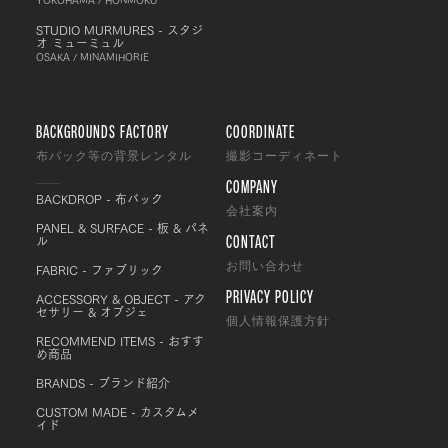
STUDIO MURMURES - スタジ
オ ミューミュル
OSAKA / MINAMIHORIE
BACKGROUNDS FACTORY
COORDINATE
布バック等の背景レンタル
撮影コーディネート
COMPANY
BACKDROP - 布バック
会社案内
PANEL & SURFACE - 板 & パネ
CONTACT
ル
FABRIC - ファブリック
お問い合わせ
PRIVACY POLICY
ACCESSORY & OBJECT - アク
セサリー & オブジェ
個人情報保護方針
RECOMMEND ITEMS - おすす
め商品
BRANDS - ブランド紹介
CUSTOM MADE - カスタムメ
イド