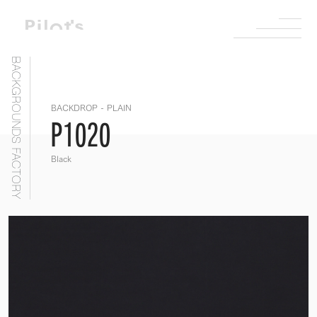
BACKGROUNDS FACTORY
BACKDROP - PLAIN
P1020
Black