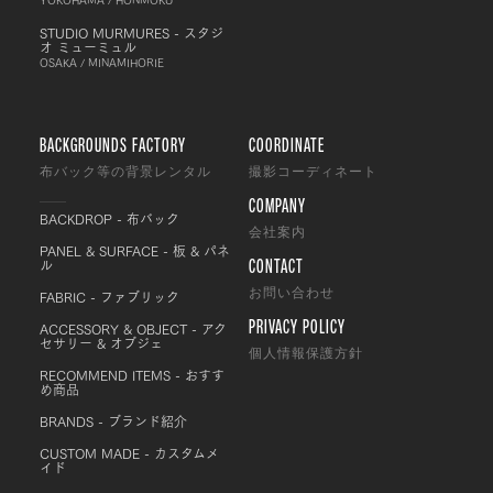
STUDIO MURMURES - スタジ
オ ミューミュル
OSAKA / MINAMIHORIE
BACKGROUNDS FACTORY
COORDINATE
布バック等の背景レンタル
撮影コーディネート
COMPANY
BACKDROP - 布バック
会社案内
PANEL & SURFACE - 板 & パネ
CONTACT
ル
FABRIC - ファブリック
お問い合わせ
PRIVACY POLICY
ACCESSORY & OBJECT - アク
セサリー & オブジェ
個人情報保護方針
RECOMMEND ITEMS - おすす
め商品
BRANDS - ブランド紹介
CUSTOM MADE - カスタムメ
イド