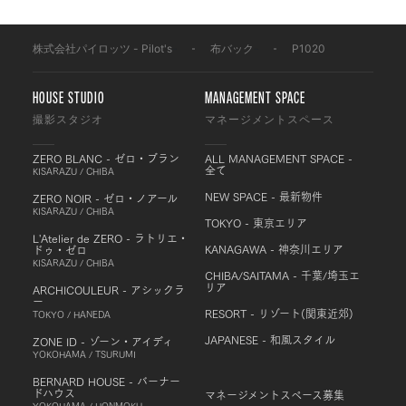
株式会社パイロッツ - Pilot's
-
布バック
-
P1020
HOUSE STUDIO
MANAGEMENT SPACE
撮影スタジオ
マネージメントスペース
ZERO BLANC - ゼロ・ブラン
ALL MANAGEMENT SPACE -
全て
KISARAZU / CHIBA
NEW SPACE - 最新物件
ZERO NOIR - ゼロ・ノアール
KISARAZU / CHIBA
TOKYO - 東京エリア
L'Atelier de ZERO - ラトリエ・
KANAGAWA - 神奈川エリア
ドゥ・ゼロ
KISARAZU / CHIBA
CHIBA/SAITAMA - 千葉/埼玉エ
リア
ARCHICOULEUR - アシックラ
ー
RESORT - リゾート(関東近郊)
TOKYO / HANEDA
JAPANESE - 和風スタイル
ZONE ID - ゾーン・アイディ
YOKOHAMA / TSURUMI
BERNARD HOUSE - バーナー
ドハウス
マネージメントスペース募集
YOKOHAMA / HONMOKU