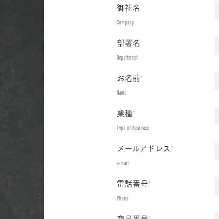
御社名
Company
部署名
Department
お名前
*
Name
業種
*
Type of Business
メールアドレス
*
e-mail
電話番号
*
Phone
商品番号
*