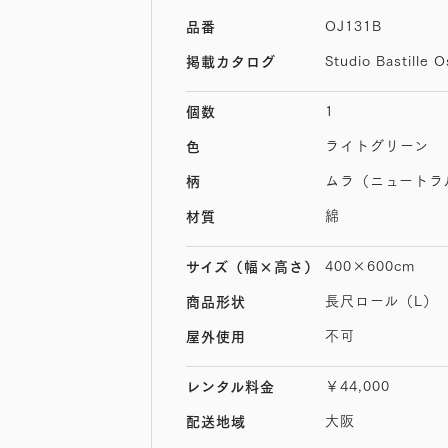
OJ131B
品番
Studio Bastille 
掲載カタログ
1
個数
ライトグリーン
色
ムラ（ニュートラ
柄
綿
材質
400×600cm
サイズ
（幅×高さ）
長尺ロール（L）
商品形状
不可
屋外使用
￥44,000
レンタル料金
大阪
配送地域