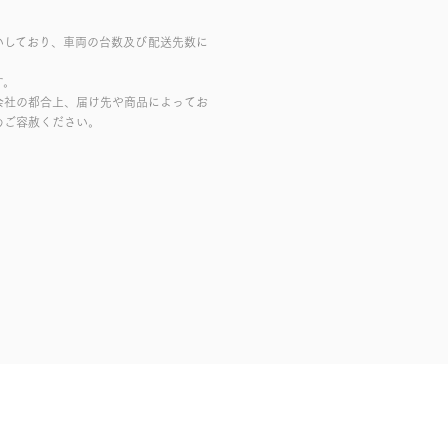
いしており、車両の台数及び配送先数に
す。
会社の都合上、届け先や商品によってお
めご容赦ください。