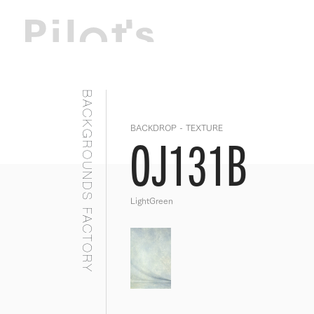
BACKGROUNDS FACTORY
BACKDROP - TEXTURE
OJ131B
LightGreen