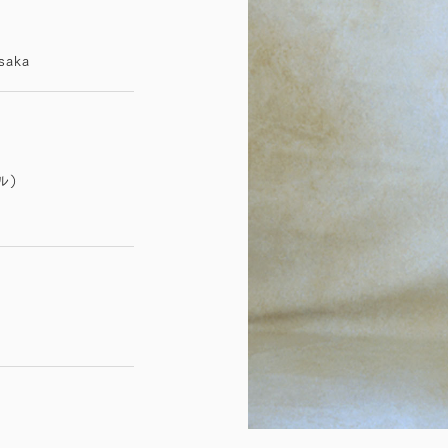
Osaka
ル）