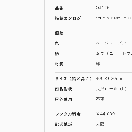
OJ125
品番
Studio Bastille 
掲載カタログ
1
個数
ベージュ , ブルー
色
ムラ（ニュートラ
柄
綿
材質
400×620cm
サイズ
（幅×高さ）
長尺ロール（L）
商品形状
不可
屋外使用
￥44,000
レンタル料金
大阪
配送地域