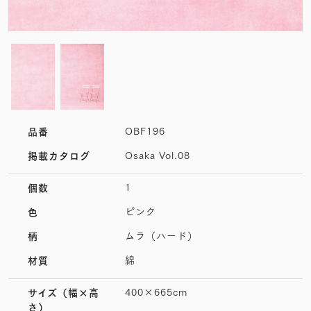
OBF196
品番
Osaka Vol.08
掲載カタログ
1
個数
ピンク
色
ムラ（ハード）
柄
綿
材質
400×665cm
サイズ
（幅×高
さ）