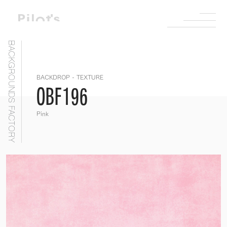
BACKGROUNDS FACTORY
BACKDROP - TEXTURE
OBF196
Pink