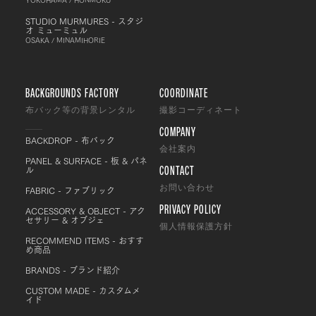
STUDIO MURMURES - スタジ
オ ミューミュル
OSAKA / MINAMIHORIE
BACKGROUNDS FACTORY
COORDINATE
布バック等の背景レンタル
撮影コーディネート
COMPANY
BACKDROP - 布バック
会社案内
PANEL & SURFACE - 板 & パネ
CONTACT
ル
FABRIC - ファブリック
お問い合わせ
PRIVACY POLICY
ACCESSORY & OBJECT - アク
セサリー & オブジェ
個人情報保護方針
RECOMMEND ITEMS - おすす
め商品
BRANDS - ブランド紹介
CUSTOM MADE - カスタムメ
イド