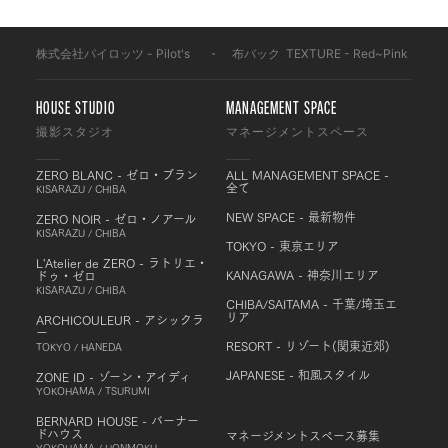
株式会社パイロッツ - Pilot's
-
布バック
-
TEXTURE - Red~Pink
-
HOUSE STUDIO
MANAGEMENT SPACE
撮影スタジオ
マネージメントスペース
ZERO BLANC - ゼロ・ブラン
ALL MANAGEMENT SPACE -
全て
KISARAZU / CHIBA
NEW SPACE - 最新物件
ZERO NOIR - ゼロ・ノアール
KISARAZU / CHIBA
TOKYO - 東京エリア
L'Atelier de ZERO - ラトリエ・
KANAGAWA - 神奈川エリア
ドゥ・ゼロ
KISARAZU / CHIBA
CHIBA/SAITAMA - 千葉/埼玉エ
リア
ARCHICOULEUR - アシックラ
ー
RESORT - リゾート(関東近郊)
TOKYO / HANEDA
JAPANESE - 和風スタイル
ZONE ID - ゾーン・アイディ
YOKOHAMA / TSURUMI
BERNARD HOUSE - バーナー
ドハウス
マネージメントスペース募集
YOKOHAMA / HONMOKU