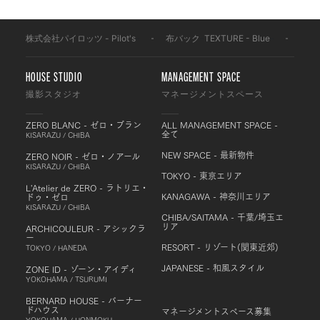
株式会社パイロッツ - Pilot's
-
布バック
-
TEXTURE - Blue
-
OBF
HOUSE STUDIO
MANAGEMENT SPACE
撮影スタジオ
マネージメントスペース
ZERO BLANC - ゼロ・ブラン
ALL MANAGEMENT SPACE -
全て
KISARAZU / CHIBA
NEW SPACE - 最新物件
ZERO NOIR - ゼロ・ノアール
KISARAZU / CHIBA
TOKYO - 東京エリア
L'Atelier de ZERO - ラトリエ・
KANAGAWA - 神奈川エリア
ドゥ・ゼロ
KISARAZU / CHIBA
CHIBA/SAITAMA - 千葉/埼玉エ
リア
ARCHICOULEUR - アシックラ
ー
RESORT - リゾート(関東近郊)
TOKYO / HANEDA
JAPANESE - 和風スタイル
ZONE ID - ゾーン・アイディ
YOKOHAMA / TSURUMI
BERNARD HOUSE - バーナー
ドハウス
マネージメントスペース募集
YOKOHAMA / HONMOKU