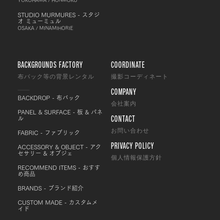
STUDIO MURMURES - スタジ
オ ミューミュル
OSAKA / MINAMIHORIE
BACKGROUNDS FACTORY
COORDINATE
布バック等の背景レンタル
撮影コーディネート
COMPANY
BACKDROP - 布バック
会社案内
PANEL & SURFACE - 板 & パネ
CONTACT
ル
FABRIC - ファブリック
お問い合わせ
PRIVACY POLICY
ACCESSORY & OBJECT - アク
セサリー & オブジェ
個人情報保護方針
RECOMMEND ITEMS - おすす
め商品
BRANDS - ブランド紹介
CUSTOM MADE - カスタムメ
イド