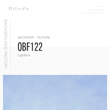
BACKGROUNDS FACTORY
BACKDROP - TEXTURE
OBF122
LightBlue