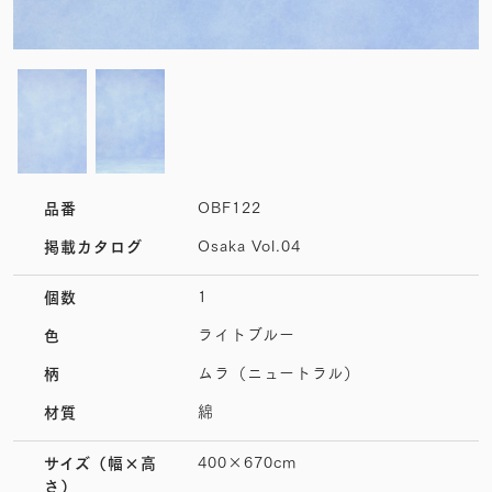
OBF122
品番
Osaka Vol.04
掲載カタログ
1
個数
ライトブルー
色
ムラ（ニュートラル）
柄
綿
材質
400×670cm
サイズ
（幅×高
さ）