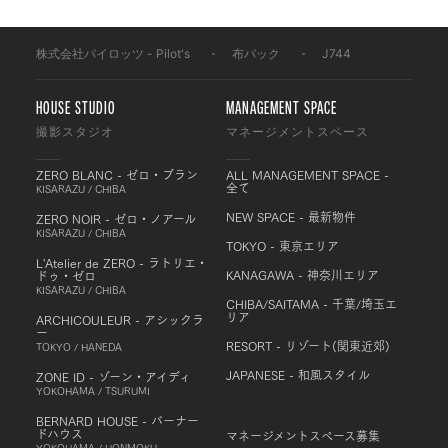
株式会社パイロッツ - Pilot's
-
布バック
-
J744
HOUSE STUDIO
MANAGEMENT SPACE
撮影スタジオ
マネージメントスペース
ZERO BLANC - ゼロ・ブラン
ALL MANAGEMENT SPACE -
全て
KISARAZU / CHIBA
NEW SPACE - 最新物件
ZERO NOIR - ゼロ・ノアール
KISARAZU / CHIBA
TOKYO - 東京エリア
L'Atelier de ZERO - ラトリエ・
KANAGAWA - 神奈川エリア
ドゥ・ゼロ
KISARAZU / CHIBA
CHIBA/SAITAMA - 千葉/埼玉エ
リア
ARCHICOULEUR - アシックラ
ー
RESORT - リゾート(関東近郊)
TOKYO / HANEDA
JAPANESE - 和風スタイル
ZONE ID - ゾーン・アイディ
YOKOHAMA / TSURUMI
BERNARD HOUSE - バーナー
ドハウス
マネージメントスペース募集
YOKOHAMA / HONMOKU