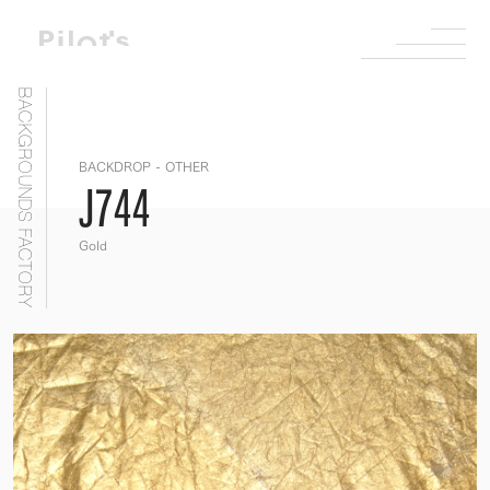
BACKGROUNDS FACTORY
BACKDROP - OTHER
J744
Gold