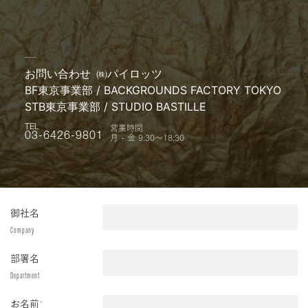
お問い合わせ
㈱パイロッツ
BF東京事業部 / BACKGROUNDS FACTORY TOKYO
STB東京事業部 / STUDIO BASTILLE
営業時間
TEL
月 - 金 9:30〜18:30
03-6426-9801
御社名
Company
部署名
Department
お名前
*