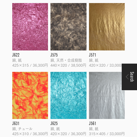
J622
J575
J571
綿, 紙
綿, 天然・合成樹脂
綿, 紙
425×315 / 36,300円
440×320 / 38,500円
420×320 / 33,000円
Search
J631
J625
J561
綿, チュール
綿, 紙
綿, 紙
425×310 / 36,300円
420×320 / 36,300円
315×405 / 33,000円