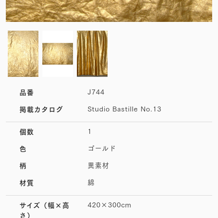
J744
品番
Studio Bastille No.13
掲載カタログ
1
個数
ゴールド
色
異素材
柄
綿
材質
420×300cm
サイズ
（幅×高
さ）