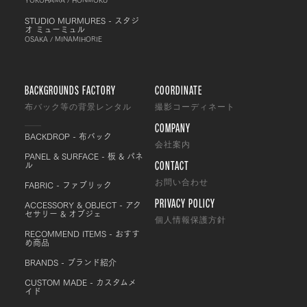
STUDIO MURMURES - スタジ
オ ミューミュル
OSAKA / MINAMIHORIE
BACKGROUNDS FACTORY
COORDINATE
布バック等の背景レンタル
撮影コーディネート
COMPANY
BACKDROP - 布バック
会社案内
PANEL & SURFACE - 板 & パネ
CONTACT
ル
FABRIC - ファブリック
お問い合わせ
PRIVACY POLICY
ACCESSORY & OBJECT - アク
セサリー & オブジェ
個人情報保護方針
RECOMMEND ITEMS - おすす
め商品
BRANDS - ブランド紹介
CUSTOM MADE - カスタムメ
イド