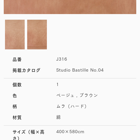
J316
品番
Studio Bastille No.04
掲載カタログ
1
個数
ベージュ , ブラウン
色
ムラ（ハード）
柄
綿
材質
400×580cm
サイズ
（幅×高
さ）