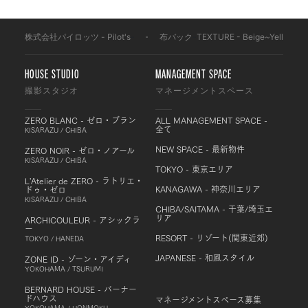
株式会社パイロッツ - Pilot's
-
布バック
-
TEXTURE - Beige~Yellow
-
HOUSE STUDIO
MANAGEMENT SPACE
撮影スタジオ
マネージメントスペース
ZERO BLANC - ゼロ・ブラン
ALL MANAGEMENT SPACE -
全て
KISARAZU / CHIBA
NEW SPACE - 最新物件
ZERO NOIR - ゼロ・ノアール
KISARAZU / CHIBA
TOKYO - 東京エリア
L'Atelier de ZERO - ラトリエ・
KANAGAWA - 神奈川エリア
ドゥ・ゼロ
KISARAZU / CHIBA
CHIBA/SAITAMA - 千葉/埼玉エ
リア
ARCHICOULEUR - アシックラ
ー
RESORT - リゾート(関東近郊)
TOKYO / HANEDA
JAPANESE - 和風スタイル
ZONE ID - ゾーン・アイディ
YOKOHAMA / TSURUMI
BERNARD HOUSE - バーナー
ドハウス
マネージメントスペース募集
YOKOHAMA / HONMOKU