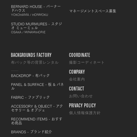
BERNARD HOUSE - バーナー
ドハウス
マネージメントスペース募集
YOKOHAMA / HONMOKU
STUDIO MURMURES - スタジ
オ ミューミュル
OSAKA / MINAMIHORIE
BACKGROUNDS FACTORY
COORDINATE
布バック等の背景レンタル
撮影コーディネート
COMPANY
BACKDROP - 布バック
会社案内
PANEL & SURFACE - 板 & パネ
CONTACT
ル
FABRIC - ファブリック
お問い合わせ
PRIVACY POLICY
ACCESSORY & OBJECT - アク
セサリー & オブジェ
個人情報保護方針
RECOMMEND ITEMS - おすす
め商品
BRANDS - ブランド紹介