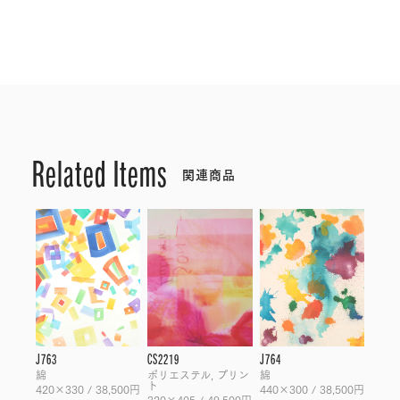
Related Items
関連商品
J763
CS2219
J764
綿
ポリエステル, プリン
綿
ト
420×330 / 38,500円
440×300 / 38,500円
320×405 / 49,500円