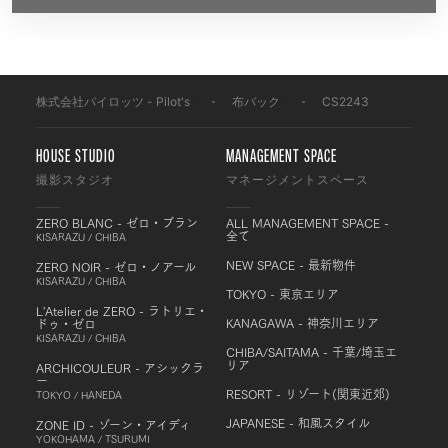
株式会社パイロッツ - Pilot's
-
布バック
-
CS2243
HOUSE STUDIO
MANAGEMENT SPACE
撮影スタジオ
マネージメントスペース
ZERO BLANC - ゼロ・ブラン
ALL MANAGEMENT SPACE -
全て
KISARAZU / CHIBA
NEW SPACE - 最新物件
ZERO NOIR - ゼロ・ノアール
KISARAZU / CHIBA
TOKYO - 東京エリア
L'Atelier de ZERO - ラトリエ・
KANAGAWA - 神奈川エリア
ドゥ・ゼロ
KISARAZU / CHIBA
CHIBA/SAITAMA - 千葉/埼玉エ
リア
ARCHICOULEUR - アシックラ
ー
RESORT - リゾート(関東近郊)
TOKYO / HANEDA
JAPANESE - 和風スタイル
ZONE ID - ゾーン・アイディ
YOKOHAMA / TSURUMI