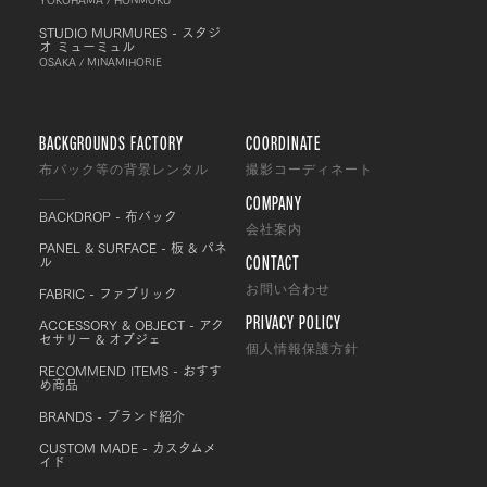
STUDIO MURMURES - スタジ
オ ミューミュル
OSAKA / MINAMIHORIE
BACKGROUNDS FACTORY
COORDINATE
布バック等の背景レンタル
撮影コーディネート
COMPANY
BACKDROP - 布バック
会社案内
PANEL & SURFACE - 板 & パネ
CONTACT
ル
FABRIC - ファブリック
お問い合わせ
PRIVACY POLICY
ACCESSORY & OBJECT - アク
セサリー & オブジェ
個人情報保護方針
RECOMMEND ITEMS - おすす
め商品
BRANDS - ブランド紹介
CUSTOM MADE - カスタムメ
イド