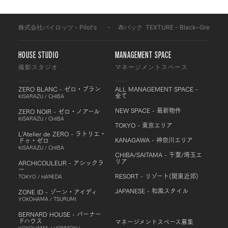
株式会社パイロッツ - Pilot's
-
布バック
-
TEXTURE - Black~Grey
-
HOUSE STUDIO
MANAGEMENT SPACE
撮影スタジオ
マネージメントスペース
ZERO BLANC - ゼロ・ブラン
ALL MANAGEMENT SPACE -
全て
KISARAZU / CHIBA
NEW SPACE - 最新物件
ZERO NOIR - ゼロ・ノアール
KISARAZU / CHIBA
TOKYO - 東京エリア
L'Atelier de ZERO - ラトリエ・
KANAGAWA - 神奈川エリア
ドゥ・ゼロ
KISARAZU / CHIBA
CHIBA/SAITAMA - 千葉/埼玉エ
リア
ARCHICOULEUR - アシックラ
ー
RESORT - リゾート(関東近郊)
TOKYO / HANEDA
JAPANESE - 和風スタイル
ZONE ID - ゾーン・アイディ
YOKOHAMA / TSURUMI
BERNARD HOUSE - バーナー
ドハウス
マネージメントスペース募集
YOKOHAMA / HONMOKU