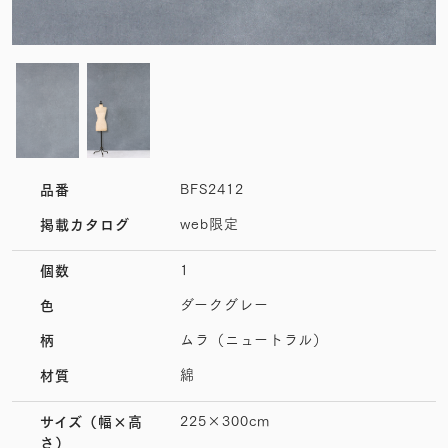
BFS2412
品番
web限定
掲載カタログ
1
個数
ダークグレー
色
ムラ（ニュートラル）
柄
綿
材質
225×300cm
サイズ
（幅×高
さ）