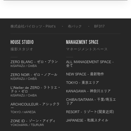
株式会社パイロッツ - Pilot's
-
布バック
-
BF317
HOUSE STUDIO
MANAGEMENT SPACE
撮影スタジオ
マネージメントスペース
ZERO BLANC - ゼロ・ブラン
ALL MANAGEMENT SPACE -
全て
KISARAZU / CHIBA
NEW SPACE - 最新物件
ZERO NOIR - ゼロ・ノアール
KISARAZU / CHIBA
TOKYO - 東京エリア
L'Atelier de ZERO - ラトリエ・
KANAGAWA - 神奈川エリア
ドゥ・ゼロ
KISARAZU / CHIBA
CHIBA/SAITAMA - 千葉/埼玉エ
リア
ARCHICOULEUR - アシックラ
ー
RESORT - リゾート(関東近郊)
TOKYO / HANEDA
JAPANESE - 和風スタイル
ZONE ID - ゾーン・アイディ
YOKOHAMA / TSURUMI