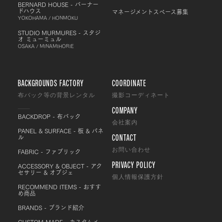
BERNARD HOUSE - バーナー
ドハウス
マネージメントスペース募集
YOKOHAMA / HONMOKU
STUDIO MURMURES - スタジ
オ ミューミュル
OSAKA / MINAMIHORIE
BACKGROUNDS FACTORY
COORDINATE
布バック等の背景レンタル
撮影コーディネート
COMPANY
BACKDROP - 布バック
会社案内
PANEL & SURFACE - 板 & パネ
CONTACT
ル
FABRIC - ファブリック
お問い合わせ
PRIVACY POLICY
ACCESSORY & OBJECT - アク
セサリー & オブジェ
個人情報保護方針
RECOMMEND ITEMS - おすす
め商品
BRANDS - ブランド紹介
CUSTOM MADE - カスタムメ