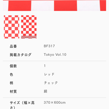
BF317
品番
Tokyo Vol.10
掲載カタログ
1
個数
レッド
色
チェック
柄
綿
材質
370×600cm
サイズ
（幅×高
さ）