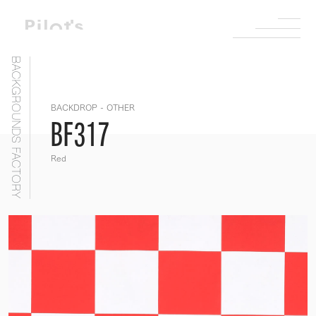
BACKGROUNDS FACTORY
BACKDROP - OTHER
BF317
Red