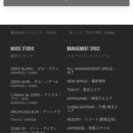
株式会社パイロッツ - Pilot's
-
布バック
-
TEXTURE - Green
-
BF
HOUSE STUDIO
MANAGEMENT SPACE
撮影スタジオ
マネージメントスペース
ZERO BLANC - ゼロ・ブラン
ALL MANAGEMENT SPACE -
全て
KISARAZU / CHIBA
NEW SPACE - 最新物件
ZERO NOIR - ゼロ・ノアール
KISARAZU / CHIBA
TOKYO - 東京エリア
L'Atelier de ZERO - ラトリエ・
KANAGAWA - 神奈川エリア
ドゥ・ゼロ
KISARAZU / CHIBA
CHIBA/SAITAMA - 千葉/埼玉エ
リア
ARCHICOULEUR - アシックラ
ー
RESORT - リゾート(関東近郊)
TOKYO / HANEDA
JAPANESE - 和風スタイル
ZONE ID - ゾーン・アイディ
YOKOHAMA / TSURUMI