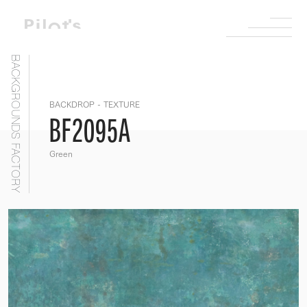
BACKGROUNDS FACTORY
BACKDROP - TEXTURE
BF2095A
Green