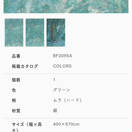
BF2095A
品番
COLORS
掲載カタログ
1
個数
グリーン
色
ムラ（ハード）
柄
綿
材質
400×670cm
サイズ
（幅×高
さ）