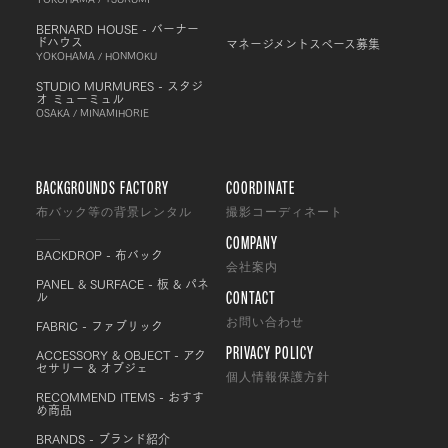
BERNARD HOUSE - バーナー
ドハウス
マネージメントスペース募集
YOKOHAMA / HONMOKU
STUDIO MURMURES - スタジ
オ ミューミュル
OSAKA / MINAMIHORIE
BACKGROUNDS FACTORY
COORDINATE
布バック等の背景レンタル
撮影コーディネート
COMPANY
BACKDROP - 布バック
会社案内
PANEL & SURFACE - 板 & パネ
CONTACT
ル
FABRIC - ファブリック
お問い合わせ
PRIVACY POLICY
ACCESSORY & OBJECT - アク
セサリー & オブジェ
個人情報保護方針
RECOMMEND ITEMS - おすす
め商品
BRANDS - ブランド紹介