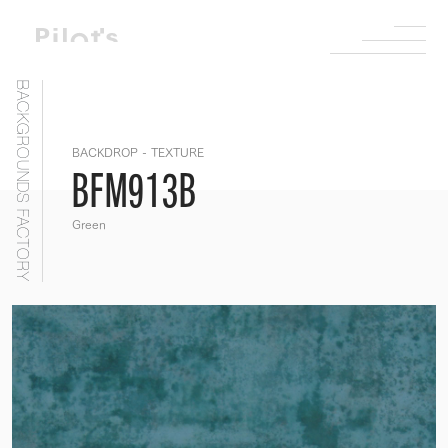
BACKGROUNDS FACTORY
BACKDROP - TEXTURE
BFM913B
Green