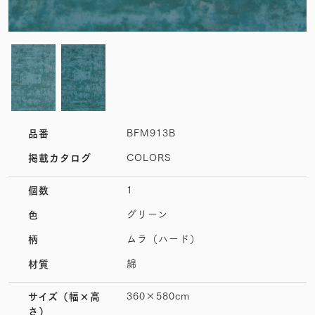
BFM913B
品番
COLORS
掲載カタログ
1
個数
グリーン
色
ムラ（ハード）
柄
綿
材質
360×580cm
サイズ
（幅×高
さ）