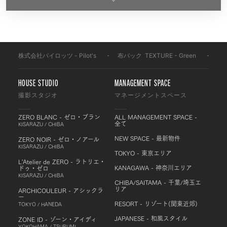
株式会社パイロッツ - Pilot's
-
布バック
-
TEXTURE - Green
-
BF
HOUSE STUDIO
MANAGEMENT SPACE
撮影スタジオ
マネージメントスペース
ZERO BLANC - ゼロ・ブラン
ALL MANAGEMENT SPACE -
全て
KISARAZU / CHIBA
NEW SPACE - 最新物件
ZERO NOIR - ゼロ・ノアール
KISARAZU / CHIBA
TOKYO - 東京エリア
L'Atelier de ZERO - ラトリエ・
KANAGAWA - 神奈川エリア
ドゥ・ゼロ
KISARAZU / CHIBA
CHIBA/SAITAMA - 千葉/埼玉エ
リア
ARCHICOULEUR - アシックラ
ー
RESORT - リゾート(関東近郊)
TOKYO / HANEDA
JAPANESE - 和風スタイル
ZONE ID - ゾーン・アイディ
YOKOHAMA / TSURUMI