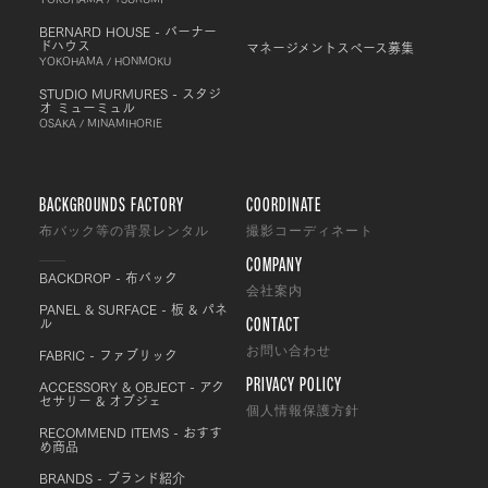
BERNARD HOUSE - バーナー
ドハウス
マネージメントスペース募集
YOKOHAMA / HONMOKU
STUDIO MURMURES - スタジ
オ ミューミュル
OSAKA / MINAMIHORIE
BACKGROUNDS FACTORY
COORDINATE
布バック等の背景レンタル
撮影コーディネート
COMPANY
BACKDROP - 布バック
会社案内
PANEL & SURFACE - 板 & パネ
CONTACT
ル
FABRIC - ファブリック
お問い合わせ
PRIVACY POLICY
ACCESSORY & OBJECT - アク
セサリー & オブジェ
個人情報保護方針
RECOMMEND ITEMS - おすす
め商品
BRANDS - ブランド紹介