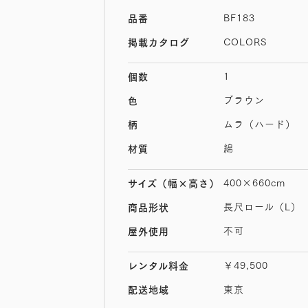
BF183
品番
COLORS
掲載カタログ
1
個数
ブラウン
色
ムラ（ハード）
柄
綿
材質
400×660cm
サイズ
（幅×高さ）
長尺ロール（L）
商品形状
不可
屋外使用
￥49,500
レンタル料金
東京
配送地域