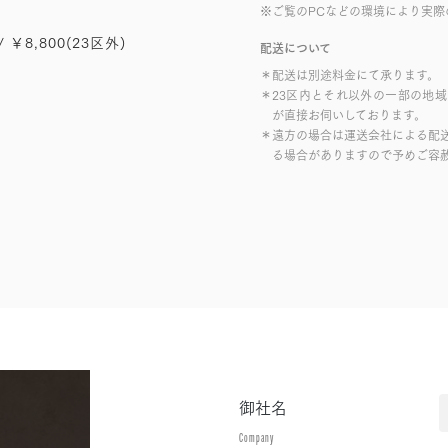
※ご覧のPCなどの環境により実際
/ ￥8,800(23区外)
配送について
＊配送は別途料金にて承ります。
＊23区内とそれ以外の一部の地
が直接お伺いしております。
＊遠方の場合は運送会社による配
る場合がありますので予めご容
御社名
Company