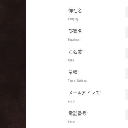
御社名
Company
部署名
Department
お名前
*
Name
業種
*
Type of Business
メールアドレス
*
e-mail
電話番号
*
Phone