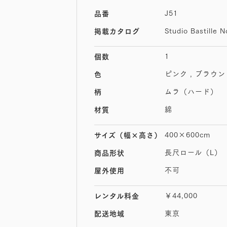
J51
品番
Studio Bastille N
掲載カタログ
1
個数
ピンク , ブラウン
色
ムラ（ハード）
柄
綿
材質
400×600cm
サイズ
（幅×高さ）
長尺ロール（L）
商品形状
不可
屋外使用
￥44,000
レンタル料金
東京
配送地域