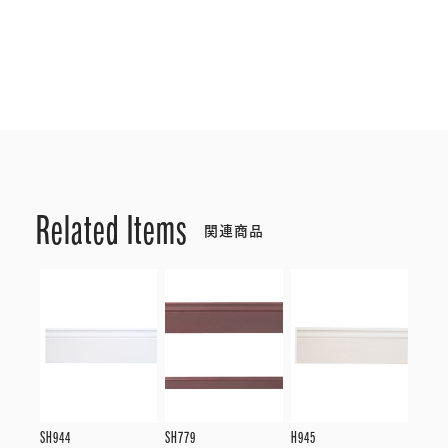
Related Items
関連商品
SH944
SH779
H945