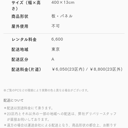
400×13cm
サイズ
（幅×高
さ）
板・パネル
商品形状
不可
屋外使用
6,600
レンタル料金
東京
配送地域
A
配送区分
￥6,050(23区内) / ￥8,800(23区外)
配送料金(片道)
※ご覧のPCなどの環境により実際の色と異なる場合がございます。
配送について
＊配送は別途料金にて承ります。
＊23区内とそれ以外の一部の地域への配送は、弊社デリバリースタッフ
が直接お伺いしております。
＊遠方の場合は運送会社による配送となり、商品形状の都合上、お断りす