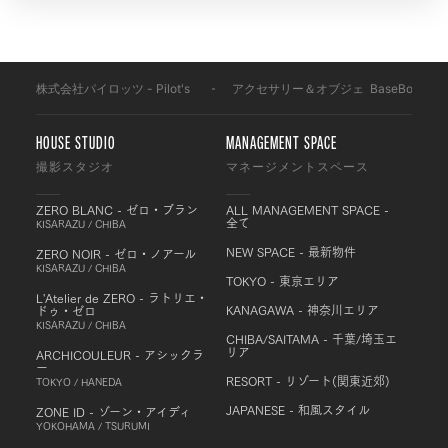
株式会社パイロッツ - Pilot's
-
アクセサリー＆オブジェ
-
BaseBoard
-
HOUSE STUDIO
MANAGEMENT SPACE
撮影スタジオ
マネージメントスペース
ZERO BLANC - ゼロ・ブラン
ALL MANAGEMENT SPACE -
全て
KISARAZU / CHIBA
NEW SPACE - 最新物件
ZERO NOIR - ゼロ・ノアール
KISARAZU / CHIBA
TOKYO - 東京エリア
L'Atelier de ZERO - ラトリエ・
KANAGAWA - 神奈川エリア
ドゥ・ゼロ
KISARAZU / CHIBA
CHIBA/SAITAMA - 千葉/埼玉エ
リア
ARCHICOULEUR - アシックラ
ー
RESORT - リゾート(関東近郊)
TOKYO / HANEDA
JAPANESE - 和風スタイル
ZONE ID - ゾーン・アイディ
YOKOHAMA / TSURUMI