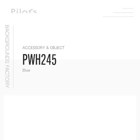
BACKGROUNDS FACTORY
ACCESSORY & OBJECT
PWH245
Blue