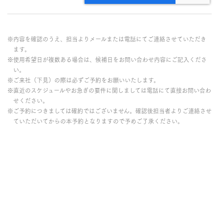
※内容を確認のうえ、担当よりメールまたは電話にてご連絡させていただき
ます。
※使用希望日が複数ある場合は、候補日をお問い合わせ内容にご記入くださ
い。
※ご来社（下見）の際は必ずご予約をお願いいたします。
※直近のスケジュールやお急ぎの要件に関しましては電話にて直接お問い合わ
せください。
※ご予約につきましては確約ではございません。確認後担当者よりご連絡させ
ていただいてからの本予約となりますので予めご了承ください。