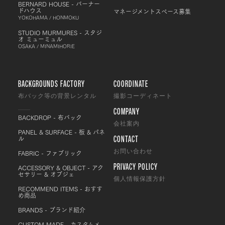
BERNARD HOUSE - バーナー
ドハウス
マネージメントスペース募集
YOKOHAMA / HONMOKU
STUDIO MURMURES - スタジ
オ ミューミュル
OSAKA / MINAMIHORIE
BACKGROUNDS FACTORY
COORDINATE
布バック等の背景レンタル
撮影コーディネート
COMPANY
BACKDROP - 布バック
会社案内
PANEL & SURFACE - 板 & パネ
CONTACT
ル
FABRIC - ファブリック
お問い合わせ
PRIVACY POLICY
ACCESSORY & OBJECT - アク
セサリー & オブジェ
個人情報保護方針
RECOMMEND ITEMS - おすす
め商品
BRANDS - ブランド紹介
CUSTOM MADE - カスタムメ