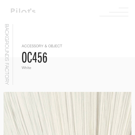
BACKGROUNDS FACTORY
ACCESSORY & OBJECT
OC456
White