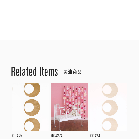
Related Items
関連商品
OO425
OC427A
OO424