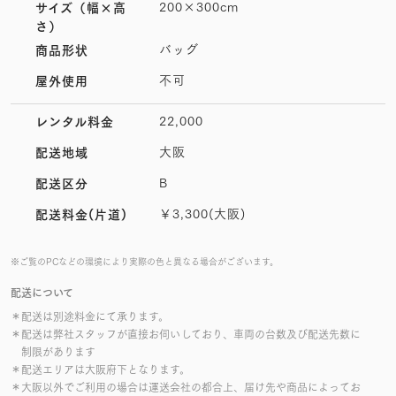
200×300cm
サイズ
（幅×高
さ）
バッグ
商品形状
不可
屋外使用
22,000
レンタル料金
大阪
配送地域
B
配送区分
￥3,300(大阪)
配送料金(片道)
※ご覧のPCなどの環境により実際の色と異なる場合がございます。
配送について
＊配送は別途料金にて承ります。
＊配送は弊社スタッフが直接お伺いしており、車両の台数及び配送先数に
制限があります
＊配送エリアは大阪府下となります。
＊大阪以外でご利用の場合は運送会社の都合上、届け先や商品によってお