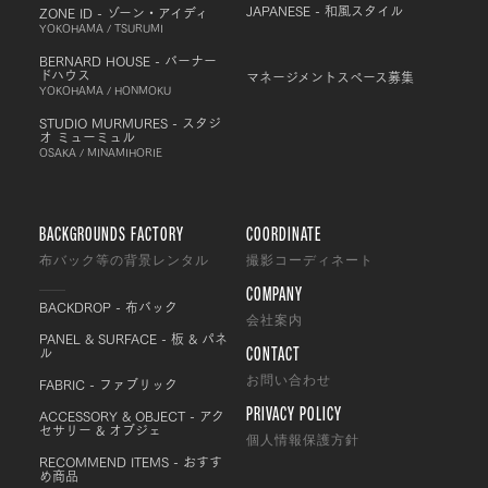
JAPANESE - 和風スタイル
ZONE ID - ゾーン・アイディ
YOKOHAMA / TSURUMI
BERNARD HOUSE - バーナー
ドハウス
マネージメントスペース募集
YOKOHAMA / HONMOKU
STUDIO MURMURES - スタジ
オ ミューミュル
OSAKA / MINAMIHORIE
BACKGROUNDS FACTORY
COORDINATE
布バック等の背景レンタル
撮影コーディネート
COMPANY
BACKDROP - 布バック
会社案内
PANEL & SURFACE - 板 & パネ
CONTACT
ル
FABRIC - ファブリック
お問い合わせ
PRIVACY POLICY
ACCESSORY & OBJECT - アク
セサリー & オブジェ
個人情報保護方針
RECOMMEND ITEMS - おすす
め商品