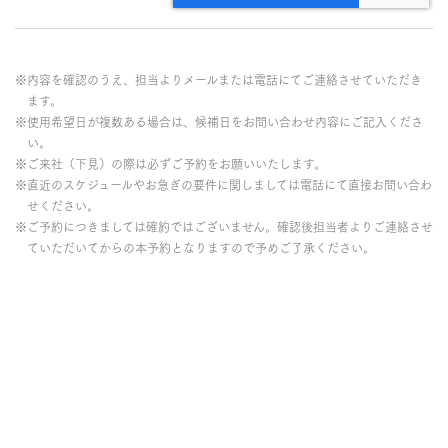
※内容を確認のうえ、担当よりメールまたは電話にてご連絡させていただき
ます。
※使用希望日が複数ある場合は、候補日をお問い合わせ内容にご記入くださ
い。
※ご来社（下見）の際は必ずご予約をお願いいたします。
※直近のスケジュールやお急ぎの要件に関しましては電話にて直接お問い合わ
せください。
※ご予約につきましては確約ではございません。確認後担当者よりご連絡させ
ていただいてからの本予約となりますので予めご了承ください。