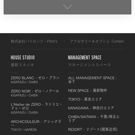
株式会社パイロッツ - Pilot's
-
アクセサリー＆オブジェ
-
Curtain&Obje
HOUSE STUDIO
MANAGEMENT SPACE
撮影スタジオ
マネージメントスペース
ZERO BLANC - ゼロ・ブラン
ALL MANAGEMENT SPACE -
全て
KISARAZU / CHIBA
NEW SPACE - 最新物件
ZERO NOIR - ゼロ・ノアール
KISARAZU / CHIBA
TOKYO - 東京エリア
L'Atelier de ZERO - ラトリエ・
KANAGAWA - 神奈川エリア
ドゥ・ゼロ
KISARAZU / CHIBA
CHIBA/SAITAMA - 千葉/埼玉エ
リア
ARCHICOULEUR - アシックラ
ー
RESORT - リゾート(関東近郊)
TOKYO / HANEDA