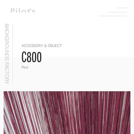
BACKGROUNDS FACTORY
ACCESSORY & OBJECT
C800
Red