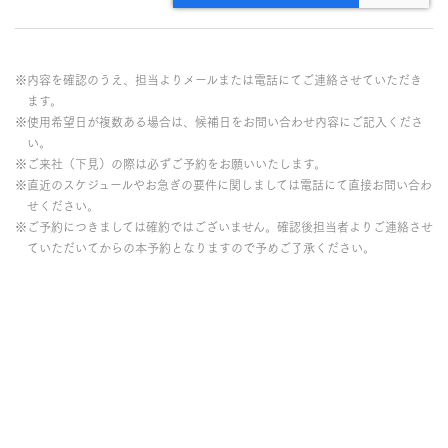
※内容を確認のうえ、担当よりメールまたは電話にてご連絡させていただき
ます。
※使用希望日が複数ある場合は、候補日をお問い合わせ内容にご記入くださ
い。
※ご来社（下見）の際は必ずご予約をお願いいたします。
※直近のスケジュールやお急ぎの要件に関しましては電話にて直接お問い合わ
せください。
※ご予約につきましては確約ではございません。確認後担当者よりご連絡させ
ていただいてからの本予約となりますので予めご了承ください。