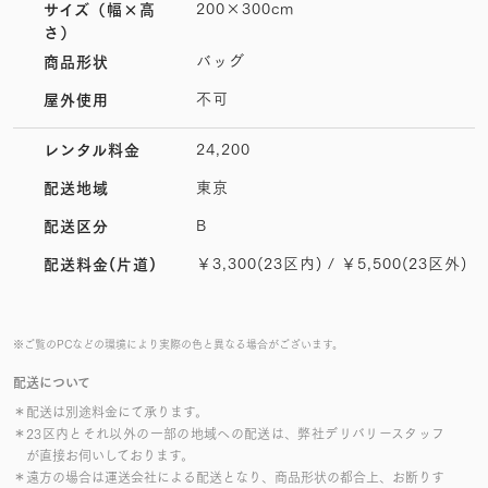
200×300cm
サイズ
（幅×高
さ）
バッグ
商品形状
不可
屋外使用
24,200
レンタル料金
東京
配送地域
B
配送区分
￥3,300(23区内) / ￥5,500(23区外)
配送料金(片道)
※ご覧のPCなどの環境により実際の色と異なる場合がございます。
配送について
＊配送は別途料金にて承ります。
＊23区内とそれ以外の一部の地域への配送は、弊社デリバリースタッフ
が直接お伺いしております。
＊遠方の場合は運送会社による配送となり、商品形状の都合上、お断りす