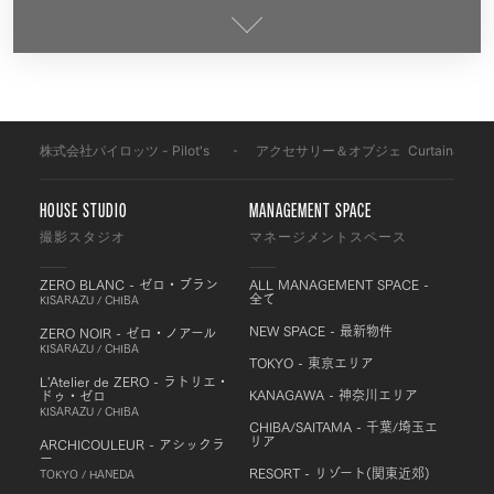
株式会社パイロッツ - Pilot's
-
アクセサリー＆オブジェ
-
Curtain&Obje
HOUSE STUDIO
MANAGEMENT SPACE
撮影スタジオ
マネージメントスペース
ZERO BLANC - ゼロ・ブラン
ALL MANAGEMENT SPACE -
全て
KISARAZU / CHIBA
NEW SPACE - 最新物件
ZERO NOIR - ゼロ・ノアール
KISARAZU / CHIBA
TOKYO - 東京エリア
L'Atelier de ZERO - ラトリエ・
KANAGAWA - 神奈川エリア
ドゥ・ゼロ
KISARAZU / CHIBA
CHIBA/SAITAMA - 千葉/埼玉エ
リア
ARCHICOULEUR - アシックラ
ー
RESORT - リゾート(関東近郊)
TOKYO / HANEDA