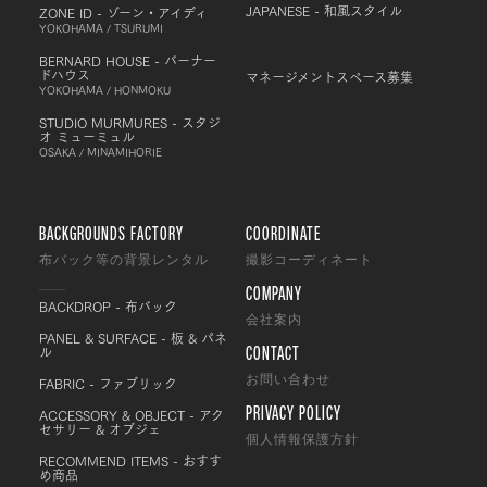
JAPANESE - 和風スタイル
ZONE ID - ゾーン・アイディ
YOKOHAMA / TSURUMI
BERNARD HOUSE - バーナー
ドハウス
マネージメントスペース募集
YOKOHAMA / HONMOKU
STUDIO MURMURES - スタジ
オ ミューミュル
OSAKA / MINAMIHORIE
BACKGROUNDS FACTORY
COORDINATE
布バック等の背景レンタル
撮影コーディネート
COMPANY
BACKDROP - 布バック
会社案内
PANEL & SURFACE - 板 & パネ
CONTACT
ル
FABRIC - ファブリック
お問い合わせ
PRIVACY POLICY
ACCESSORY & OBJECT - アク
セサリー & オブジェ
個人情報保護方針
RECOMMEND ITEMS - おすす
め商品