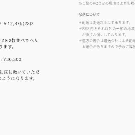
※ご覧のPCなどの環境により実際
配送について
＊配送は別途料金にて承ります。
/ ￥12,375(23区
＊23区内とそれ以外の一部の地
が直接お伺いしております。
77-2を2枚並べてヘリ
＊遠方の場合は運送会社による配
ります。
る場合がありますので予めご容
 ¥36,300-
位置に床に敷いていただ
のようになります。