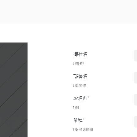
御社名
Company
部署名
Department
お名前
*
Name
業種
*
Type of Business