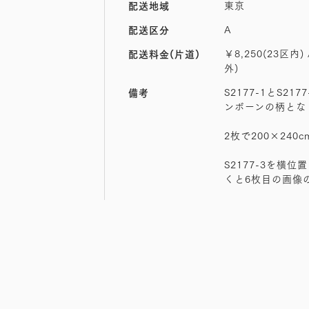
東京
配送地域
A
配送区分
￥8,250(23区内) 
配送料金(片道)
外)
S2177-1とS21
備考
ンボーンの柄とな
2枚で200×240cm
S2177-3を横
くと6枚目の画像