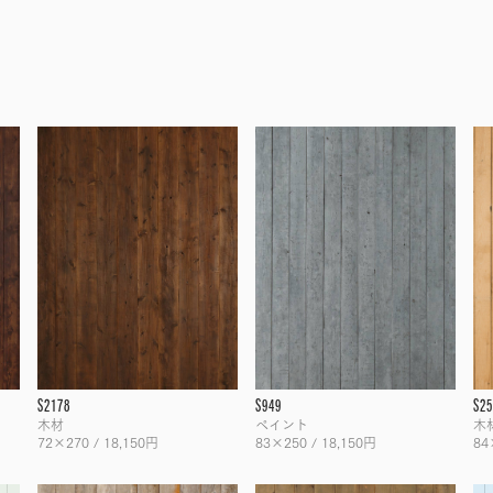
S2178
S949
S25
木材
ペイント
木
72×270 / 18,150円
83×250 / 18,150円
84