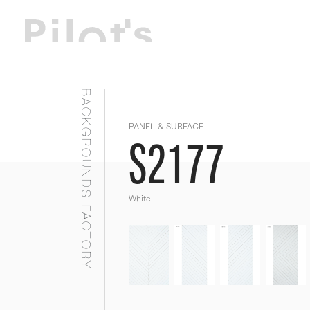
BACKGROUNDS FACTORY
PANEL & SURFACE
S2177
White