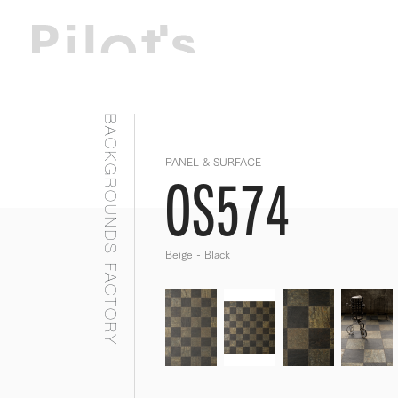
BACKGROUNDS FACTORY
PANEL & SURFACE
OS574
Beige - Black