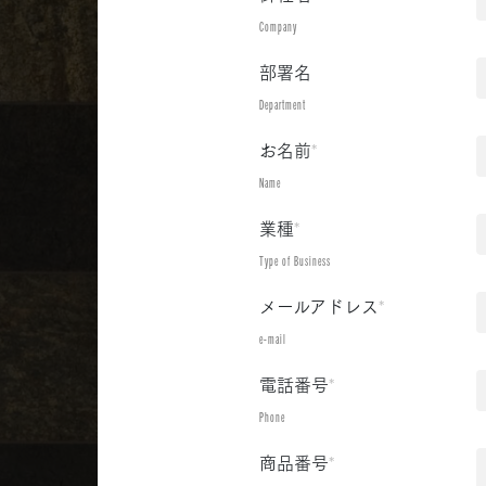
Company
部署名
Department
お名前
*
Name
業種
*
Type of Business
メールアドレス
*
e-mail
電話番号
*
Phone
商品番号
*