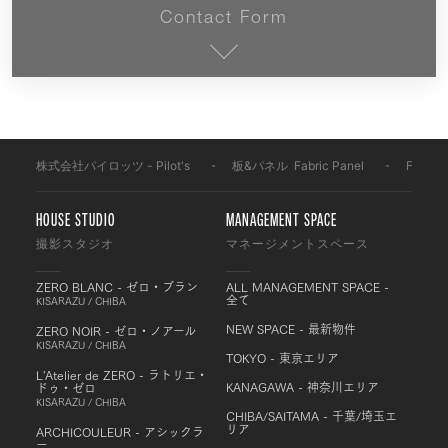
Contact Form
株式会社パイロッツ - Pilot's
-
板&パネル
-
Fabric Panel
-
FP007
HOUSE STUDIO
MANAGEMENT SPACE
撮影スタジオ
マネージメントスペース
ZERO BLANC - ゼロ・ブラン
ALL MANAGEMENT SPACE -
全て
KISARAZU / CHIBA
NEW SPACE - 最新物件
ZERO NOIR - ゼロ・ノアール
KISARAZU / CHIBA
TOKYO - 東京エリア
L'Atelier de ZERO - ラトリエ・
KANAGAWA - 神奈川エリア
ドゥ・ゼロ
KISARAZU / CHIBA
CHIBA/SAITAMA - 千葉/埼玉エ
リア
ARCHICOULEUR - アシックラ
ー