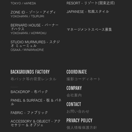
RESORT - リゾート(関東近郊)
TOKYO / HANEDA
JAPANESE - 和風スタイル
ZONE ID - ゾーン・アイディ
YOKOHAMA / TSURUMI
BERNARD HOUSE - バーナー
ドハウス
マネージメントスペース募集
YOKOHAMA / HONMOKU
STUDIO MURMURES - スタジ
オ ミューミュル
OSAKA / MINAMIHORIE
BACKGROUNDS FACTORY
COORDINATE
布バック等の背景レンタル
撮影コーディネート
COMPANY
BACKDROP - 布バック
会社案内
PANEL & SURFACE - 板 & パネ
CONTACT
ル
FABRIC - ファブリック
お問い合わせ
PRIVACY POLICY
ACCESSORY & OBJECT - アク
セサリー & オブジェ
個人情報保護方針