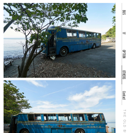
BUS
1F
OPTION
OTHERS
Contact
THE OLD BUS