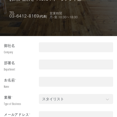
営業時間
TEL
月-金 10:30〜18:00
03-6412-8169
(代表)
御社名
Company
部署名
Department
お名前
*
Name
業種
*
Type of Business
メールアドレス
*