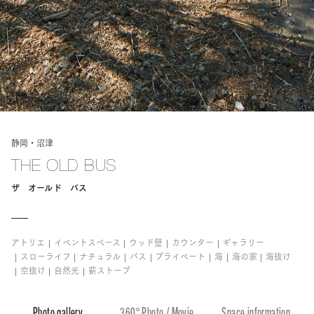
静岡・沼津
THE OLD BUS
ザ オールド バス
アトリエ
イベントスペース
ウッド壁
カウンター
ギャラリー
スローライフ
ナチュラル
バス
プライベート
海
海の家
海抜け
空抜け
自然光
薪ストーブ
Photo gallery
360° Photo / Movie
Space information