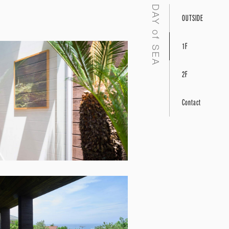
DAY of SEA
OUTSIDE
1F
2F
Contact