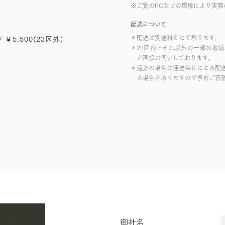
※ご覧のPCなどの環境により実際
配送について
＊配送は別途料金にて承ります。
/ ￥5,500(23区外)
＊23区内とそれ以外の一部の地
が直接お伺いしております。
＊遠方の場合は運送会社による配
る場合がありますので予めご容
御社名