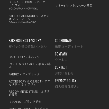
BERNARD HOUSE - バーナー
ドハウス
マネージメントスペース募集
YOKOHAMA / HONMOKU
STUDIO MURMURES - スタジ
オ ミューミュル
OSAKA / MINAMIHORIE
BACKGROUNDS FACTORY
COORDINATE
布バック等の背景レンタル
撮影コーディネート
COMPANY
BACKDROP - 布バック
会社案内
PANEL & SURFACE - 板 & パネ
CONTACT
ル
FABRIC - ファブリック
お問い合わせ
PRIVACY POLICY
ACCESSORY & OBJECT - アク
セサリー & オブジェ
個人情報保護方針
RECOMMEND ITEMS - おすす
め商品
BRANDS - ブランド紹介
CUSTOM MADE - カスタムメ