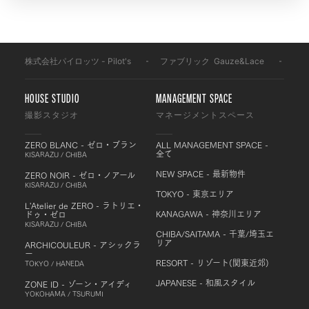
株式会社パイロッツ - Pilot's
-
ファブリック
-
Gauze&Lace
-
G3
HOUSE STUDIO
MANAGEMENT SPACE
撮影スタジオ
マネージメントスペース
ZERO BLANC - ゼロ・ブラン
ALL MANAGEMENT SPACE -
全て
KISARAZU / CHIBA
NEW SPACE - 最新物件
ZERO NOIR - ゼロ・ノアール
KISARAZU / CHIBA
TOKYO - 東京エリア
L'Atelier de ZERO - ラトリエ・
KANAGAWA - 神奈川エリア
ドゥ・ゼロ
KISARAZU / CHIBA
CHIBA/SAITAMA - 千葉/埼玉エ
リア
ARCHICOULEUR - アシックラ
ー
RESORT - リゾート(関東近郊)
TOKYO / HANEDA
JAPANESE - 和風スタイル
ZONE ID - ゾーン・アイディ
YOKOHAMA / TSURUMI