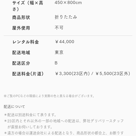
450×800cm
サイズ
（幅×高
さ）
折りたたみ
商品形状
不可
屋外使用
￥44,000
レンタル料金
東京
配送地域
B
配送区分
￥3,300(23区内) / ￥5,500(23区外)
配送料金(片道)
※ご覧のPCなどの環境により実際の色と異なる場合がございます。
配送について
＊配送は別途料金にて承ります。
＊23区内とそれ以外の一部の地域への配送は、弊社デリバリースタッフ
が直接お伺いしております。
＊遠方の場合は運送会社による配送となり、商品形状の都合上、お断りす