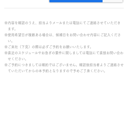
※内容を確認のうえ、担当よりメールまたは電話にてご連絡させていただき
ます。
※使用希望日が複数ある場合は、候補日をお問い合わせ内容にご記入くださ
い。
※ご来社（下見）の際は必ずご予約をお願いいたします。
※直近のスケジュールやお急ぎの要件に関しましては電話にて直接お問い合わ
せください。
※ご予約につきましては確約ではございません。確認後担当者よりご連絡させ
ていただいてからの本予約となりますので予めご了承ください。