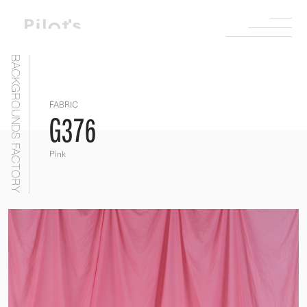
BACKGROUNDS FACTORY
FABRIC
G376
Pink