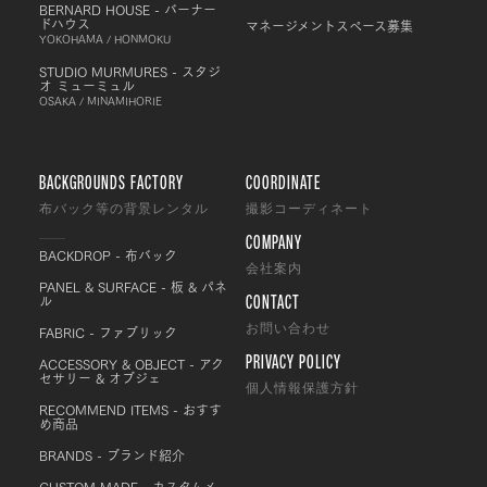
BERNARD HOUSE - バーナー
ドハウス
マネージメントスペース募集
YOKOHAMA / HONMOKU
STUDIO MURMURES - スタジ
オ ミューミュル
OSAKA / MINAMIHORIE
BACKGROUNDS FACTORY
COORDINATE
布バック等の背景レンタル
撮影コーディネート
COMPANY
BACKDROP - 布バック
会社案内
PANEL & SURFACE - 板 & パネ
CONTACT
ル
FABRIC - ファブリック
お問い合わせ
PRIVACY POLICY
ACCESSORY & OBJECT - アク
セサリー & オブジェ
個人情報保護方針
RECOMMEND ITEMS - おすす
め商品
BRANDS - ブランド紹介
CUSTOM MADE - カスタムメ