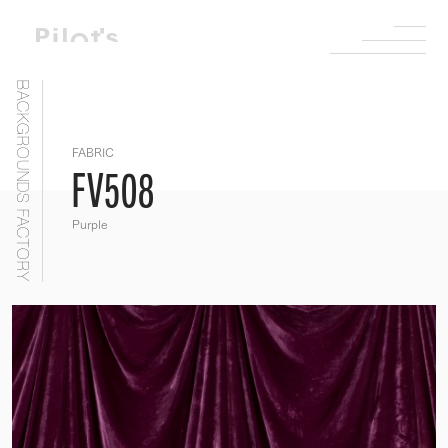
BACKGROUNDS FACTORY
FABRIC
FV508
Purple