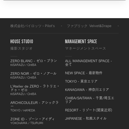
株式会社パイロッツ - Pilot's
-
ファブリック
-
Velvet&Drape
-
FV
HOUSE STUDIO
MANAGEMENT SPACE
撮影スタジオ
マネージメントスペース
ZERO BLANC - ゼロ・ブラン
ALL MANAGEMENT SPACE -
全て
KISARAZU / CHIBA
NEW SPACE - 最新物件
ZERO NOIR - ゼロ・ノアール
KISARAZU / CHIBA
TOKYO - 東京エリア
L'Atelier de ZERO - ラトリエ・
KANAGAWA - 神奈川エリア
ドゥ・ゼロ
KISARAZU / CHIBA
CHIBA/SAITAMA - 千葉/埼玉エ
リア
ARCHICOULEUR - アシックラ
ー
RESORT - リゾート(関東近郊)
TOKYO / HANEDA
JAPANESE - 和風スタイル
ZONE ID - ゾーン・アイディ
YOKOHAMA / TSURUMI