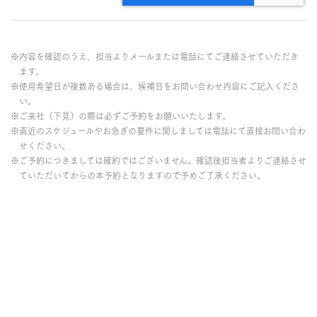
※内容を確認のうえ、担当よりメールまたは電話にてご連絡させていただき
ます。
※使用希望日が複数ある場合は、候補日をお問い合わせ内容にご記入くださ
い。
※ご来社（下見）の際は必ずご予約をお願いいたします。
※直近のスケジュールやお急ぎの要件に関しましては電話にて直接お問い合わ
せください。
※ご予約につきましては確約ではございません。確認後担当者よりご連絡させ
ていただいてからの本予約となりますので予めご了承ください。