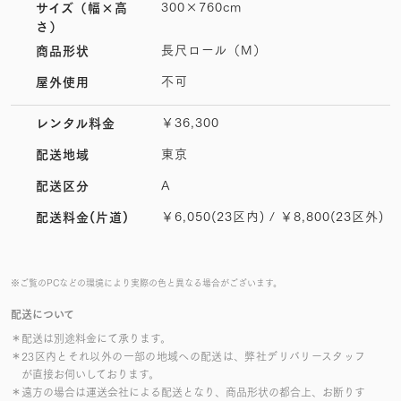
300×760cm
サイズ
（幅×高
さ）
長尺ロール（M）
商品形状
不可
屋外使用
￥36,300
レンタル料金
東京
配送地域
A
配送区分
￥6,050(23区内) / ￥8,800(23区外)
配送料金(片道)
※ご覧のPCなどの環境により実際の色と異なる場合がございます。
配送について
＊配送は別途料金にて承ります。
＊23区内とそれ以外の一部の地域への配送は、弊社デリバリースタッフ
が直接お伺いしております。
＊遠方の場合は運送会社による配送となり、商品形状の都合上、お断りす