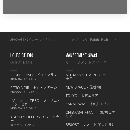
株式会社パイロッツ - Pilot's
-
ファブリック
-
Fabric Plain
-
FS23
HOUSE STUDIO
MANAGEMENT SPACE
撮影スタジオ
マネージメントスペース
ZERO BLANC - ゼロ・ブラン
ALL MANAGEMENT SPACE -
全て
KISARAZU / CHIBA
NEW SPACE - 最新物件
ZERO NOIR - ゼロ・ノアール
KISARAZU / CHIBA
TOKYO - 東京エリア
L'Atelier de ZERO - ラトリエ・
KANAGAWA - 神奈川エリア
ドゥ・ゼロ
KISARAZU / CHIBA
CHIBA/SAITAMA - 千葉/埼玉エ
リア
ARCHICOULEUR - アシックラ
ー
RESORT - リゾート(関東近郊)
TOKYO / HANEDA