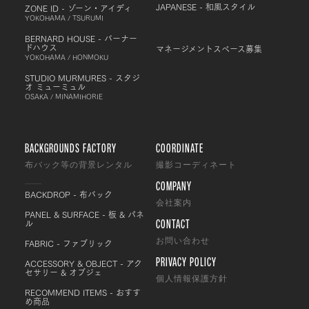
JAPANESE - 和風スタイル
ZONE ID - ゾーン・アイディ
YOKOHAMA / TSURUMI
BERNARD HOUSE - バーナー
ドハウス
マネージメントスペース募集
YOKOHAMA / HONMOKU
STUDIO MURMURES - スタジ
オ ミューミュル
OSAKA / MINAMIHORIE
BACKGROUNDS FACTORY
COORDINATE
布バック等の背景レンタル
撮影コーディネート
COMPANY
BACKDROP - 布バック
会社案内
PANEL & SURFACE - 板 & パネ
CONTACT
ル
FABRIC - ファブリック
お問い合わせ
PRIVACY POLICY
ACCESSORY & OBJECT - アク
セサリー & オブジェ
個人情報保護方針
RECOMMEND ITEMS - おすす
め商品