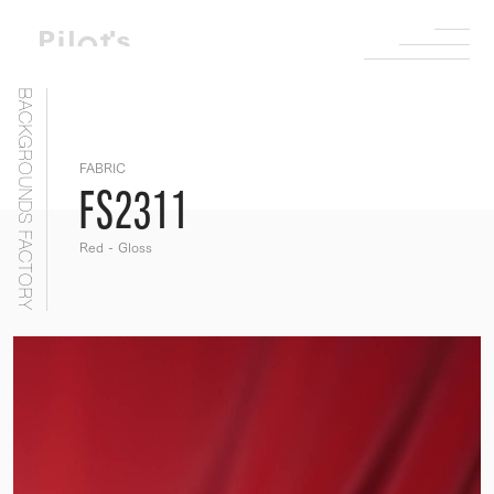
BACKGROUNDS FACTORY
FABRIC
FS2311
Red - Gloss