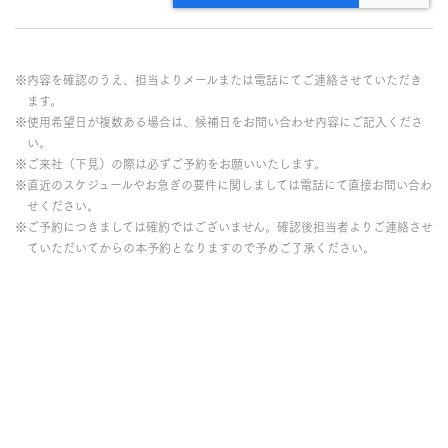
※内容を確認のうえ、担当よりメールまたは電話にてご連絡させていただき
ます。
※使用希望日が複数ある場合は、候補日をお問い合わせ内容にご記入くださ
い。
※ご来社（下見）の際は必ずご予約をお願いいたします。
※直近のスケジュールやお急ぎの要件に関しましては電話にて直接お問い合わ
せください。
※ご予約につきましては確約ではございません。確認後担当者よりご連絡させ
ていただいてからの本予約となりますので予めご了承ください。