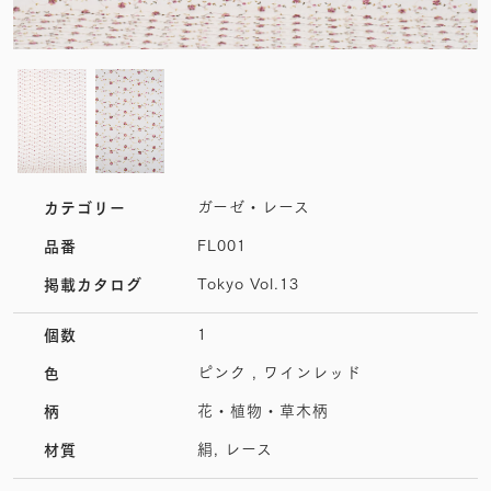
ガーゼ・レース
カテゴリー
FL001
品番
Tokyo Vol.13
掲載カタログ
1
個数
ピンク , ワインレッド
色
花・植物・草木柄
柄
絹, レース
材質