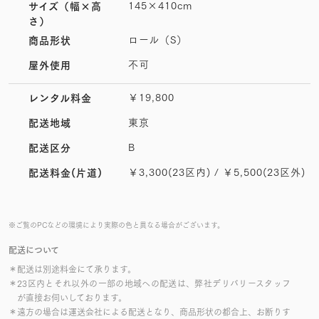
145×410cm
サイズ
（幅×高
さ）
ロール（S）
商品形状
不可
屋外使用
￥19,800
レンタル料金
東京
配送地域
B
配送区分
￥3,300(23区内) / ￥5,500(23区外)
配送料金(片道)
※ご覧のPCなどの環境により実際の色と異なる場合がございます。
配送について
＊配送は別途料金にて承ります。
＊23区内とそれ以外の一部の地域への配送は、弊社デリバリースタッフ
が直接お伺いしております。
＊遠方の場合は運送会社による配送となり、商品形状の都合上、お断りす