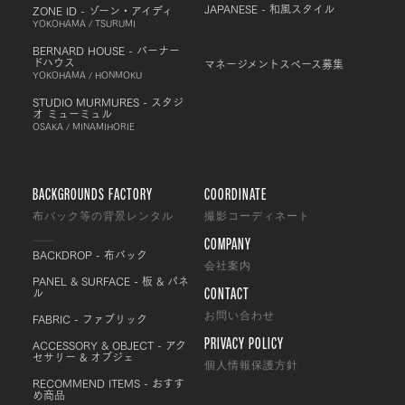
JAPANESE - 和風スタイル
ZONE ID - ゾーン・アイディ
YOKOHAMA / TSURUMI
BERNARD HOUSE - バーナー
ドハウス
マネージメントスペース募集
YOKOHAMA / HONMOKU
STUDIO MURMURES - スタジ
オ ミューミュル
OSAKA / MINAMIHORIE
BACKGROUNDS FACTORY
COORDINATE
布バック等の背景レンタル
撮影コーディネート
COMPANY
BACKDROP - 布バック
会社案内
PANEL & SURFACE - 板 & パネ
CONTACT
ル
FABRIC - ファブリック
お問い合わせ
PRIVACY POLICY
ACCESSORY & OBJECT - アク
セサリー & オブジェ
個人情報保護方針
RECOMMEND ITEMS - おすす
め商品