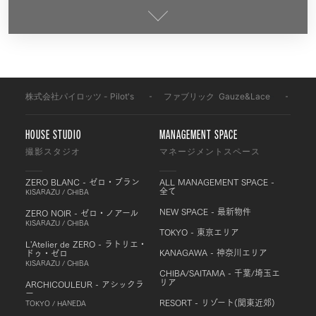
株式会社パイロッツ - Pilot's
-
ファブリック
-
Gauze&Lace
-
FL0
HOUSE STUDIO
MANAGEMENT SPACE
撮影スタジオ
マネージメントスペース
ZERO BLANC - ゼロ・ブラン
ALL MANAGEMENT SPACE -
全て
KISARAZU / CHIBA
NEW SPACE - 最新物件
ZERO NOIR - ゼロ・ノアール
KISARAZU / CHIBA
TOKYO - 東京エリア
L'Atelier de ZERO - ラトリエ・
KANAGAWA - 神奈川エリア
ドゥ・ゼロ
KISARAZU / CHIBA
CHIBA/SAITAMA - 千葉/埼玉エ
リア
ARCHICOULEUR - アシックラ
ー
RESORT - リゾート(関東近郊)
TOKYO / HANEDA