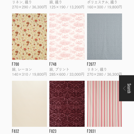
リネン, 織り
綿, 織り
ポリエステル, 織り
270×290 / 36,300円
125×190 / 13,200円
160×300 / 19,800円
F700
F748
F2077
綿, レーヨン
綿, プリント
リネン, 織り
140×310 / 19,800円
285×600 / 33,000円
270×280 / 36,300円
Search
F832
F823
F2031