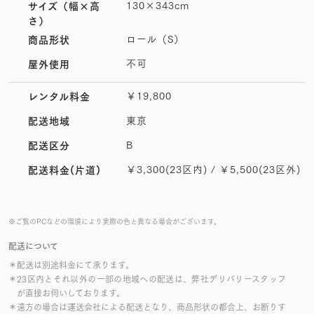
130×343cm
サイズ
（幅×高
さ）
ロール（S）
商品形状
不可
屋外使用
￥19,800
レンタル料金
東京
配送地域
B
配送区分
￥3,300(23区内) / ￥5,500(23区外)
配送料金(片道)
※ご覧のPCなどの環境により実際の色と異なる場合がございます。
配送について
＊配送は別途料金にて承ります。
＊23区内とそれ以外の一部の地域への配送は、弊社デリバリースタッフ
が直接お伺いしております。
＊遠方の場合は運送会社による配送となり、商品形状の都合上、お断りす