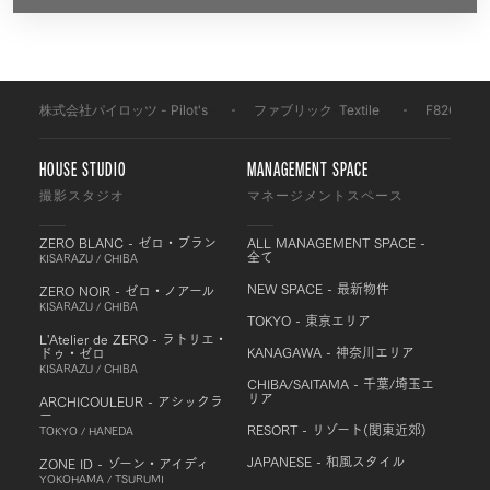
株式会社パイロッツ - Pilot's
-
ファブリック
-
Textile
-
F826
HOUSE STUDIO
MANAGEMENT SPACE
撮影スタジオ
マネージメントスペース
ZERO BLANC - ゼロ・ブラン
ALL MANAGEMENT SPACE -
全て
KISARAZU / CHIBA
NEW SPACE - 最新物件
ZERO NOIR - ゼロ・ノアール
KISARAZU / CHIBA
TOKYO - 東京エリア
L'Atelier de ZERO - ラトリエ・
KANAGAWA - 神奈川エリア
ドゥ・ゼロ
KISARAZU / CHIBA
CHIBA/SAITAMA - 千葉/埼玉エ
リア
ARCHICOULEUR - アシックラ
ー
RESORT - リゾート(関東近郊)
TOKYO / HANEDA
JAPANESE - 和風スタイル
ZONE ID - ゾーン・アイディ
YOKOHAMA / TSURUMI