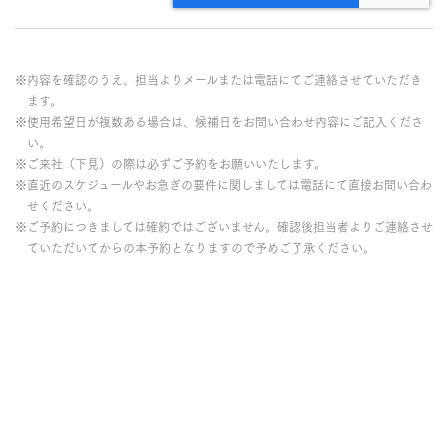
※内容を確認のうえ、担当よりメールまたは電話にてご連絡させていただき
ます。
※使用希望日が複数ある場合は、候補日をお問い合わせ内容にご記入くださ
い。
※ご来社（下見）の際は必ずご予約をお願いいたします。
※直近のスケジュールやお急ぎの要件に関しましては電話にて直接お問い合わ
せください。
※ご予約につきましては確約ではございません。確認後担当者よりご連絡させ
ていただいてからの本予約となりますので予めご了承ください。