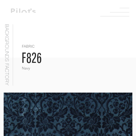
BACKGROUNDS FACTORY
FABRIC
F826
Navy