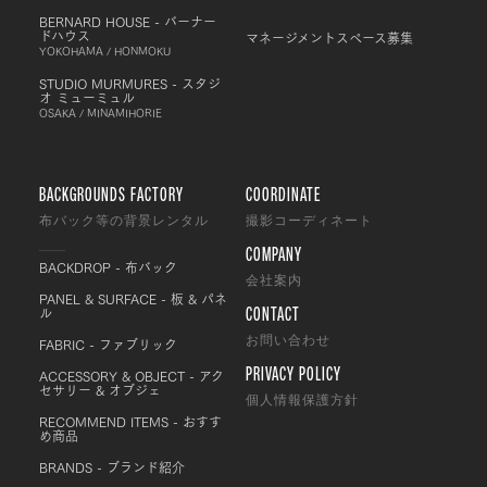
BERNARD HOUSE - バーナー
ドハウス
マネージメントスペース募集
YOKOHAMA / HONMOKU
STUDIO MURMURES - スタジ
オ ミューミュル
OSAKA / MINAMIHORIE
BACKGROUNDS FACTORY
COORDINATE
布バック等の背景レンタル
撮影コーディネート
COMPANY
BACKDROP - 布バック
会社案内
PANEL & SURFACE - 板 & パネ
CONTACT
ル
FABRIC - ファブリック
お問い合わせ
PRIVACY POLICY
ACCESSORY & OBJECT - アク
セサリー & オブジェ
個人情報保護方針
RECOMMEND ITEMS - おすす
め商品
BRANDS - ブランド紹介