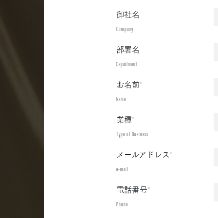
御社名
Company
部署名
Department
お名前
*
Name
業種
*
Type of Business
メールアドレス
*
e-mail
電話番号
*
Phone