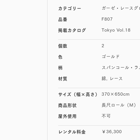
ガーゼ・レースグ
カテゴリー
F807
品番
Tokyo Vol.18
掲載カタログ
2
個数
ゴールド
色
スパンコール・ラ
柄
綿, レース
材質
370×650cm
サイズ
（幅×高さ）
長尺ロール（M）
商品形状
不可
屋外使用
￥36,300
レンタル料金