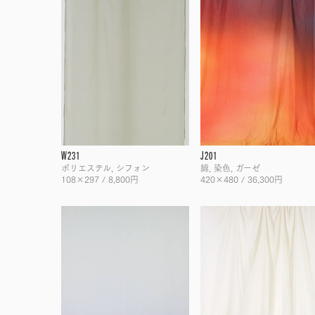
W231
J201
ポリエステル, シフォン
綿, 染色, ガーゼ
108×297 / 8,800円
420×480 / 36,300円