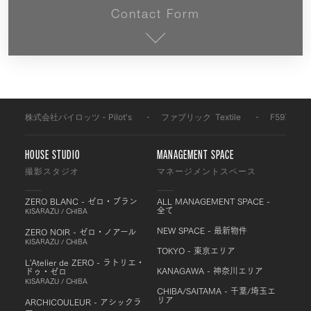
Contact Form
株式会社パイロッツ - Pilot's
-
ファブリック
-
Textile
-
F597A
HOUSE STUDIO
MANAGEMENT SPACE
撮影スタジオ
マネージメントスペース
ZERO BLANC - ゼロ・ブラン
ALL MANAGEMENT SPACE -
全て
KISARAZU / CHIBA
NEW SPACE - 最新物件
ZERO NOIR - ゼロ・ノアール
KISARAZU / CHIBA
TOKYO - 東京エリア
L'Atelier de ZERO - ラトリエ・
KANAGAWA - 神奈川エリア
ドゥ・ゼロ
KISARAZU / CHIBA
CHIBA/SAITAMA - 千葉/埼玉エ
リア
ARCHICOULEUR - アシックラ
ー