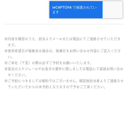
※内容を確認のうえ、担当よりメールまたは電話にてご連絡させていただき
ます。
※使用希望日が複数ある場合は、候補日をお問い合わせ内容にご記入くださ
い。
※ご来社（下見）の際は必ずご予約をお願いいたします。
※直近のスケジュールやお急ぎの要件に関しましては電話にて直接お問い合わ
せください。
※ご予約につきましては確約ではございません。確認後担当者よりご連絡させ
ていただいてからの本予約となりますので予めご了承ください。