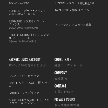
RESORT - リゾート(関東近郊)
TOKYO / HANEDA
JAPANESE - 和風スタイル
ZONE ID - ゾーン・アイディ
YOKOHAMA / TSURUMI
BERNARD HOUSE - バーナー
ドハウス
マネージメントスペース募集
YOKOHAMA / HONMOKU
STUDIO MURMURES - スタジ
オ ミューミュル
OSAKA / MINAMIHORIE
BACKGROUNDS FACTORY
COORDINATE
布バック等の背景レンタル
撮影コーディネート
COMPANY
BACKDROP - 布バック
会社案内
PANEL & SURFACE - 板 & パネ
CONTACT
ル
FABRIC - ファブリック
お問い合わせ
PRIVACY POLICY
ACCESSORY & OBJECT - アク
セサリー & オブジェ
個人情報保護方針