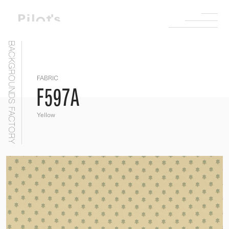
BACKGROUNDS FACTORY
FABRIC
F597A
Yellow