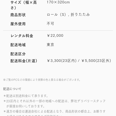
170×320cm
サイズ
（幅×高
さ）
ロール（S）, 折りたたみ
商品形状
不可
屋外使用
￥22,000
レンタル料金
東京
配送地域
配送区分
￥3,300(23区内) / ￥5,500(23区外)
配送料金(片道)
※ご覧のPCなどの環境により実際の色と異なる場合がございます。
配送について
＊配送は別途料金にて承ります。
＊23区内とそれ以外の一部の地域への配送は、弊社デリバリースタッフ
が直接お伺いしております。
＊遠方の場合は運送会社による配送となり、商品形状の都合上、お断りす