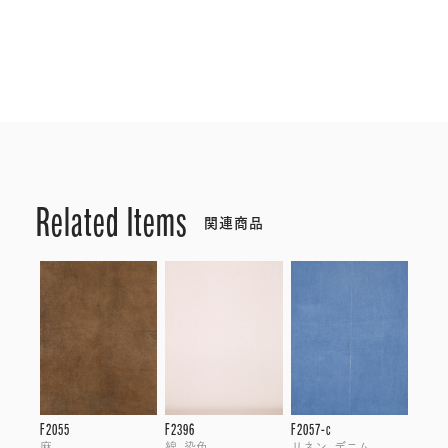
Related Items
関連商品
F2055
F2396
F2057-c
麻
綿, 染色
リネン, デニム