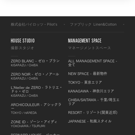
株式会社パイロッツ - Pilot's
-
ファブリック
-
Linen&Cotton
-
F2
HOUSE STUDIO
MANAGEMENT SPACE
撮影スタジオ
マネージメントスペース
ZERO BLANC - ゼロ・ブラン
ALL MANAGEMENT SPACE -
全て
KISARAZU / CHIBA
NEW SPACE - 最新物件
ZERO NOIR - ゼロ・ノアール
KISARAZU / CHIBA
TOKYO - 東京エリア
L'Atelier de ZERO - ラトリエ・
KANAGAWA - 神奈川エリア
ドゥ・ゼロ
KISARAZU / CHIBA
CHIBA/SAITAMA - 千葉/埼玉エ
リア
ARCHICOULEUR - アシックラ
ー
RESORT - リゾート(関東近郊)
TOKYO / HANEDA
JAPANESE - 和風スタイル
ZONE ID - ゾーン・アイディ
YOKOHAMA / TSURUMI
BERNARD HOUSE - バーナー