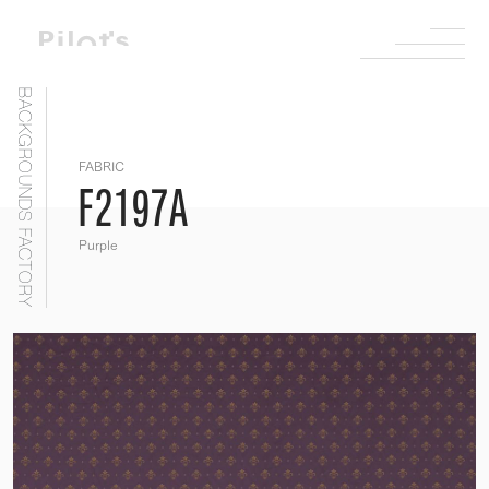
BACKGROUNDS FACTORY
FABRIC
F2197A
Purple