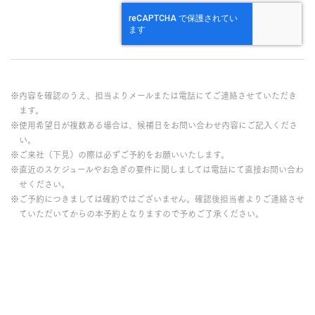
※内容を確認のうえ、担当よりメールまたは電話にてご連絡させていただき
ます。
※使用希望日が複数ある場合は、候補日をお問い合わせ内容にご記入くださ
い。
※ご来社（下見）の際は必ずご予約をお願いいたします。
※直近のスケジュールやお急ぎの要件に関しましては電話にて直接お問い合わ
せください。
※ご予約につきましては確約ではございません。確認後担当者よりご連絡させ
ていただいてからの本予約となりますので予めご了承ください。