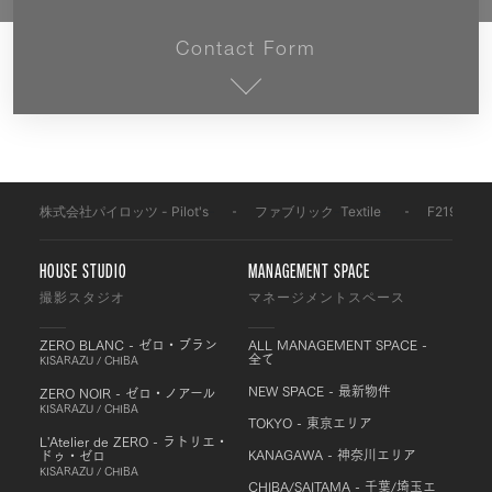
Contact Form
株式会社パイロッツ - Pilot's
-
ファブリック
-
Textile
-
F2197A
HOUSE STUDIO
MANAGEMENT SPACE
撮影スタジオ
マネージメントスペース
ZERO BLANC - ゼロ・ブラン
ALL MANAGEMENT SPACE -
全て
KISARAZU / CHIBA
NEW SPACE - 最新物件
ZERO NOIR - ゼロ・ノアール
KISARAZU / CHIBA
TOKYO - 東京エリア
L'Atelier de ZERO - ラトリエ・
KANAGAWA - 神奈川エリア
ドゥ・ゼロ
KISARAZU / CHIBA
CHIBA/SAITAMA - 千葉/埼玉エ