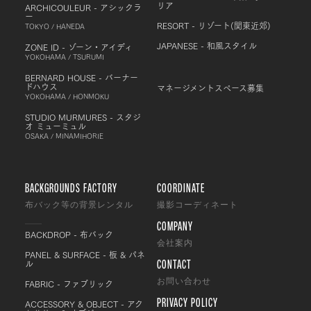
リア
ARCHICOULEUR - アシックラ
ー
RESORT - リゾート(関東近郊)
TOKYO / HANEDA
JAPANESE - 和風スタイル
ZONE ID - ゾーン・アイディ
YOKOHAMA / TSURUMI
BERNARD HOUSE - バーナー
ドハウス
マネージメントスペース募集
YOKOHAMA / HONMOKU
STUDIO MURMURES - スタジ
オ ミューミュル
OSAKA / MINAMIHORIE
BACKGROUNDS FACTORY
COORDINATE
布バック等の背景レンタル
撮影コーディネート
COMPANY
BACKDROP - 布バック
会社案内
PANEL & SURFACE - 板 & パネ
CONTACT
ル
FABRIC - ファブリック
お問い合わせ
PRIVACY POLICY
ACCESSORY & OBJECT - アク