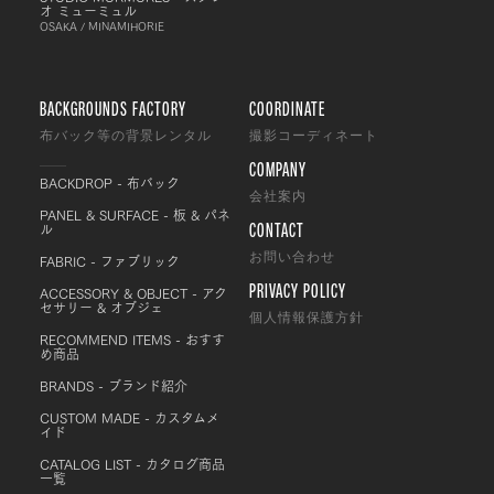
オ ミューミュル
OSAKA / MINAMIHORIE
BACKGROUNDS FACTORY
COORDINATE
布バック等の背景レンタル
撮影コーディネート
COMPANY
BACKDROP - 布バック
会社案内
PANEL & SURFACE - 板 & パネ
CONTACT
ル
FABRIC - ファブリック
お問い合わせ
PRIVACY POLICY
ACCESSORY & OBJECT - アク
セサリー & オブジェ
個人情報保護方針
RECOMMEND ITEMS - おすす
め商品
BRANDS - ブランド紹介
CUSTOM MADE - カスタムメ
イド
CATALOG LIST - カタログ商品
一覧