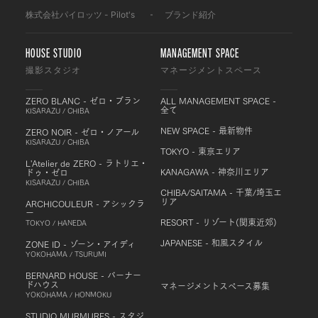
株式会社パイロッツ - Pilot's
-
ブランド紹介
HOUSE STUDIO
MANAGEMENT SPACE
撮影スタジオ
マネージメントスペース
ZERO BLANC - ゼロ・ブラン
ALL MANAGEMENT SPACE -
全て
KISARAZU / CHIBA
NEW SPACE - 最新物件
ZERO NOIR - ゼロ・ノアール
KISARAZU / CHIBA
TOKYO - 東京エリア
L'Atelier de ZERO - ラトリエ・
KANAGAWA - 神奈川エリア
ドゥ・ゼロ
KISARAZU / CHIBA
CHIBA/SAITAMA - 千葉/埼玉エ
リア
ARCHICOULEUR - アシックラ
ー
RESORT - リゾート(関東近郊)
TOKYO / HANEDA
JAPANESE - 和風スタイル
ZONE ID - ゾーン・アイディ
YOKOHAMA / TSURUMI
BERNARD HOUSE - バーナー
ドハウス
マネージメントスペース募集
YOKOHAMA / HONMOKU
STUDIO MURMURES - スタジ