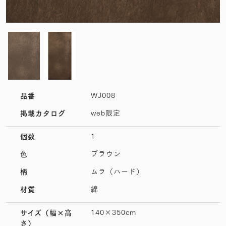
WJ008
品番
web限定
掲載カタログ
1
個数
ブラウン
色
ムラ（ハード）
柄
綿
材質
140×350cm
サイズ
（幅×高
さ）