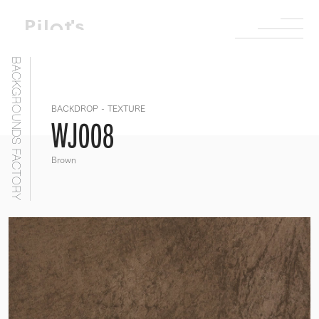
BACKGROUNDS FACTORY
BACKDROP - TEXTURE
WJ008
Brown