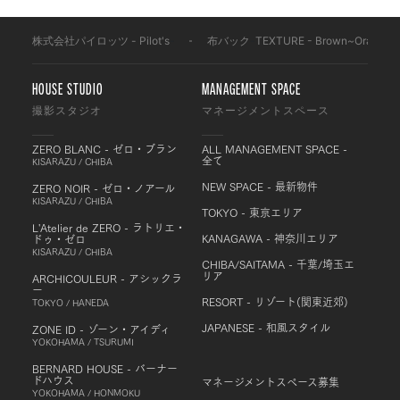
株式会社パイロッツ - Pilot's
-
布バック
-
TEXTURE - Brown~Orange
-
HOUSE STUDIO
MANAGEMENT SPACE
撮影スタジオ
マネージメントスペース
ZERO BLANC - ゼロ・ブラン
ALL MANAGEMENT SPACE -
全て
KISARAZU / CHIBA
NEW SPACE - 最新物件
ZERO NOIR - ゼロ・ノアール
KISARAZU / CHIBA
TOKYO - 東京エリア
L'Atelier de ZERO - ラトリエ・
KANAGAWA - 神奈川エリア
ドゥ・ゼロ
KISARAZU / CHIBA
CHIBA/SAITAMA - 千葉/埼玉エ
リア
ARCHICOULEUR - アシックラ
ー
RESORT - リゾート(関東近郊)
TOKYO / HANEDA
JAPANESE - 和風スタイル
ZONE ID - ゾーン・アイディ
YOKOHAMA / TSURUMI
BERNARD HOUSE - バーナー
ドハウス
マネージメントスペース募集
YOKOHAMA / HONMOKU