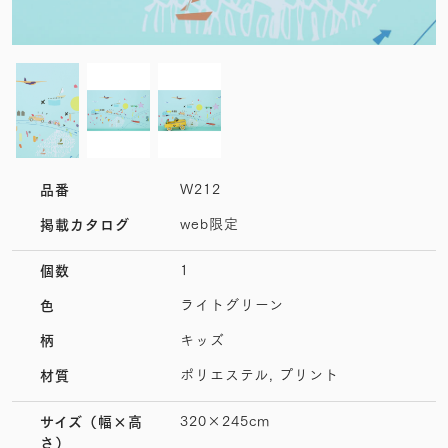
W212
品番
web限定
掲載カタログ
1
個数
ライトグリーン
色
キッズ
柄
ポリエステル, プリント
材質
320×245cm
サイズ
（幅×高
さ）