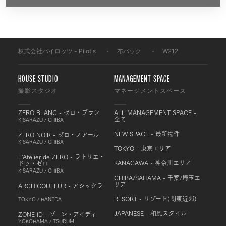
株式会社パイロッツ - Pilot's
-
布バック
-
W212
HOUSE STUDIO
MANAGEMENT SPACE
撮影スタジオ
マネージメントスペース
ZERO BLANC - ゼロ・ブラン
ALL MANAGEMENT SPACE -
全て
KISARAZU / CHIBA
NEW SPACE - 最新物件
ZERO NOIR - ゼロ・ノアール
KISARAZU / CHIBA
TOKYO - 東京エリア
L'Atelier de ZERO - ラトリエ・
KANAGAWA - 神奈川エリア
ドゥ・ゼロ
KISARAZU / CHIBA
CHIBA/SAITAMA - 千葉/埼玉エ
リア
ARCHICOULEUR - アシックラ
ー
RESORT - リゾート(関東近郊)
TOKYO / HANEDA
JAPANESE - 和風スタイル
ZONE ID - ゾーン・アイディ
YOKOHAMA / TSURUMI