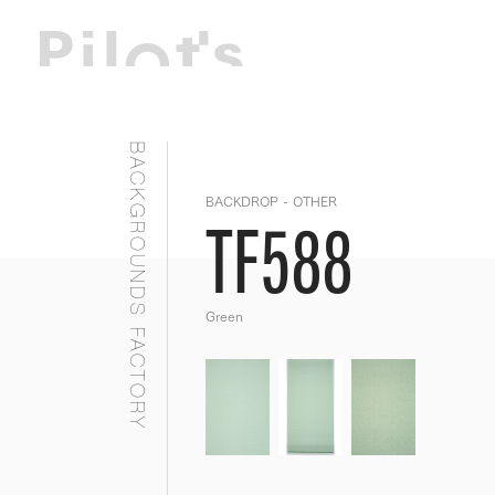
BACKGROUNDS FACTORY
BACKDROP - OTHER
TF588
Green