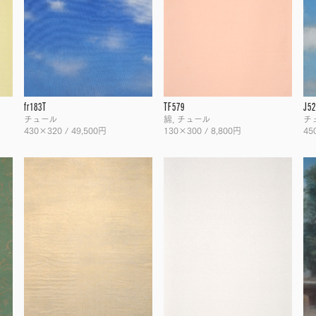
fr183T
TF579
J52
チュール
綿, チュール
チ
430×320 / 49,500円
130×300 / 8,800円
45