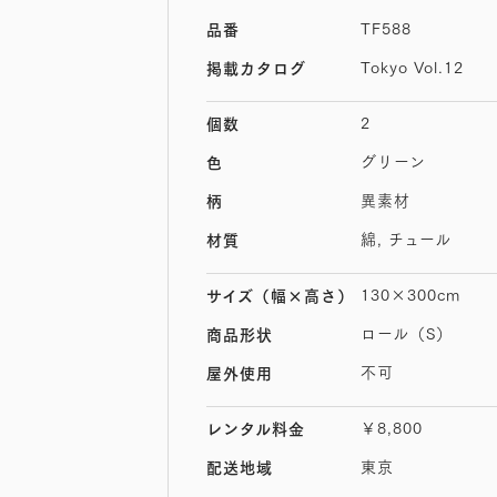
TF588
品番
Tokyo Vol.12
掲載カタログ
2
個数
グリーン
色
異素材
柄
綿, チュール
材質
130×300cm
サイズ
（幅×高さ）
ロール（S）
商品形状
不可
屋外使用
￥8,800
レンタル料金
東京
配送地域