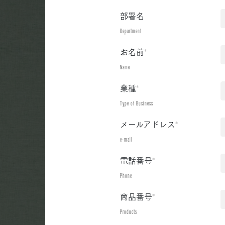
部署名
Department
お名前
*
Name
業種
*
Type of Business
メールアドレス
*
e-mail
電話番号
*
Phone
商品番号
*
Products