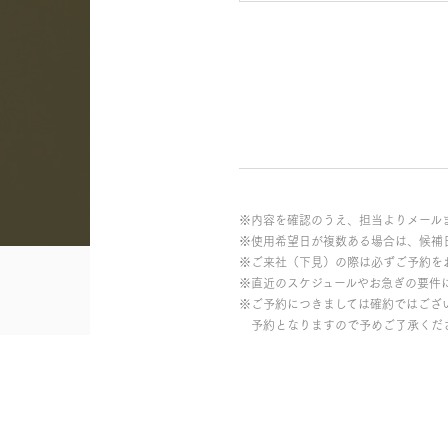
※内容を確認のうえ、担当よりメール
※使用希望日が複数ある場合は、候補
※ご来社（下見）の際は必ずご予約を
※直近のスケジュールやお急ぎの要件
※ご予約につきましては確約ではござ
予約となりますので予めご了承くだ