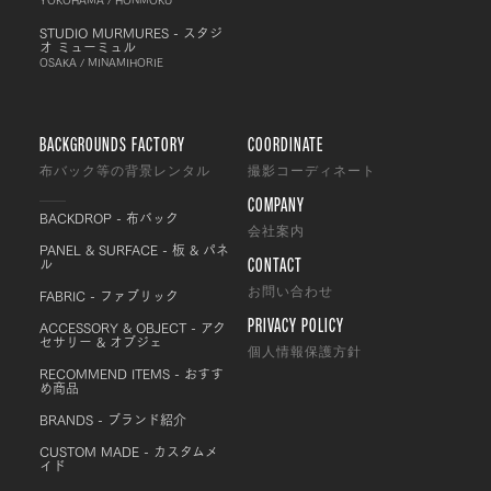
STUDIO MURMURES - スタジ
オ ミューミュル
OSAKA / MINAMIHORIE
BACKGROUNDS FACTORY
COORDINATE
布バック等の背景レンタル
撮影コーディネート
COMPANY
BACKDROP - 布バック
会社案内
PANEL & SURFACE - 板 & パネ
CONTACT
ル
FABRIC - ファブリック
お問い合わせ
PRIVACY POLICY
ACCESSORY & OBJECT - アク
セサリー & オブジェ
個人情報保護方針
RECOMMEND ITEMS - おすす
め商品
BRANDS - ブランド紹介
CUSTOM MADE - カスタムメ
イド