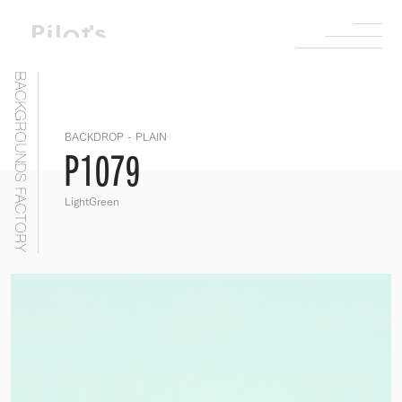
BACKGROUNDS FACTORY
BACKDROP - PLAIN
P1079
LightGreen