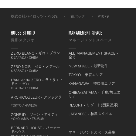
株式会社パイロッツ - Pilot's
-
布バック
-
P1079
HOUSE STUDIO
MANAGEMENT SPACE
撮影スタジオ
マネージメントスペース
ZERO BLANC - ゼロ・ブラン
ALL MANAGEMENT SPACE -
全て
KISARAZU / CHIBA
NEW SPACE - 最新物件
ZERO NOIR - ゼロ・ノアール
KISARAZU / CHIBA
TOKYO - 東京エリア
L'Atelier de ZERO - ラトリエ・
KANAGAWA - 神奈川エリア
ドゥ・ゼロ
KISARAZU / CHIBA
CHIBA/SAITAMA - 千葉/埼玉エ
リア
ARCHICOULEUR - アシックラ
ー
RESORT - リゾート(関東近郊)
TOKYO / HANEDA
JAPANESE - 和風スタイル
ZONE ID - ゾーン・アイディ
YOKOHAMA / TSURUMI
BERNARD HOUSE - バーナー
ドハウス
マネージメントスペース募集
YOKOHAMA / HONMOKU