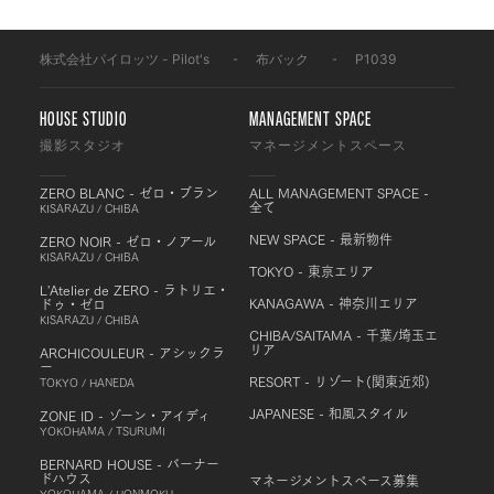
株式会社パイロッツ - Pilot's
-
布バック
-
P1039
HOUSE STUDIO
MANAGEMENT SPACE
撮影スタジオ
マネージメントスペース
ZERO BLANC - ゼロ・ブラン
ALL MANAGEMENT SPACE -
全て
KISARAZU / CHIBA
NEW SPACE - 最新物件
ZERO NOIR - ゼロ・ノアール
KISARAZU / CHIBA
TOKYO - 東京エリア
L'Atelier de ZERO - ラトリエ・
KANAGAWA - 神奈川エリア
ドゥ・ゼロ
KISARAZU / CHIBA
CHIBA/SAITAMA - 千葉/埼玉エ
リア
ARCHICOULEUR - アシックラ
ー
RESORT - リゾート(関東近郊)
TOKYO / HANEDA
JAPANESE - 和風スタイル
ZONE ID - ゾーン・アイディ
YOKOHAMA / TSURUMI
BERNARD HOUSE - バーナー
ドハウス
マネージメントスペース募集
YOKOHAMA / HONMOKU