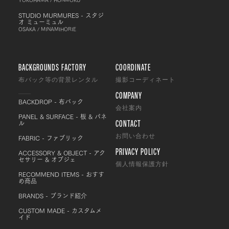
STUDIO MURMURES - スタジ
オ ミューミュル
OSAKA / MINAMIHORIE
BACKGROUNDS FACTORY
COORDINATE
布バック等の背景レンタル
撮影コーディネート
COMPANY
BACKDROP - 布バック
会社案内
PANEL & SURFACE - 板 & パネ
CONTACT
ル
FABRIC - ファブリック
お問い合わせ
PRIVACY POLICY
ACCESSORY & OBJECT - アク
セサリー & オブジェ
個人情報保護方針
RECOMMEND ITEMS - おすす
め商品
BRANDS - ブランド紹介
CUSTOM MADE - カスタムメ
イド