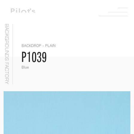
BACKGROUNDS FACTORY
BACKDROP - PLAIN
P1039
Blue