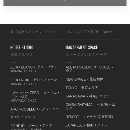
株式会社パイロッツ - Pilot's
-
布バック
-
TEXTURE - Green
-
OB
HOUSE STUDIO
MANAGEMENT SPACE
撮影スタジオ
マネージメントスペース
ZERO BLANC - ゼロ・ブラン
ALL MANAGEMENT SPACE -
全て
KISARAZU / CHIBA
NEW SPACE - 最新物件
ZERO NOIR - ゼロ・ノアール
KISARAZU / CHIBA
TOKYO - 東京エリア
L'Atelier de ZERO - ラトリエ・
KANAGAWA - 神奈川エリア
ドゥ・ゼロ
KISARAZU / CHIBA
CHIBA/SAITAMA - 千葉/埼玉エ
リア
ARCHICOULEUR - アシックラ
ー
RESORT - リゾート(関東近郊)
TOKYO / HANEDA
JAPANESE - 和風スタイル
ZONE ID - ゾーン・アイディ
YOKOHAMA / TSURUMI