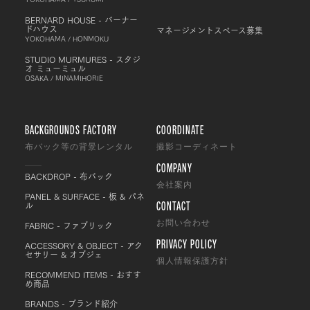
BERNARD HOUSE - バーナー
ドハウス
マネージメントスペース募集
YOKOHAMA / HONMOKU
STUDIO MURMURES - スタジ
オ ミューミュル
OSAKA / MINAMIHORIE
BACKGROUNDS FACTORY
COORDINATE
布バック等の背景レンタル
撮影コーディネート
COMPANY
BACKDROP - 布バック
会社案内
PANEL & SURFACE - 板 & パネ
CONTACT
ル
FABRIC - ファブリック
お問い合わせ
PRIVACY POLICY
ACCESSORY & OBJECT - アク
セサリー & オブジェ
個人情報保護方針
RECOMMEND ITEMS - おすす
め商品
BRANDS - ブランド紹介