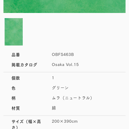
OBFS463B
品番
Osaka Vol.15
掲載カタログ
1
個数
グリーン
色
ムラ（ニュートラル）
柄
綿
材質
200×390cm
サイズ
（幅×高
さ）