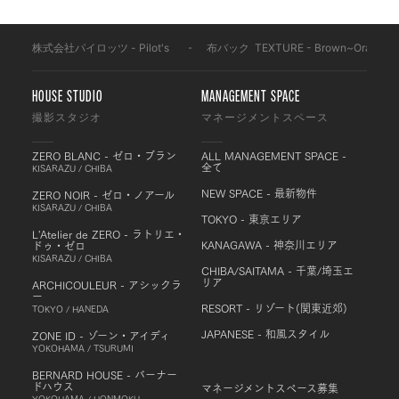
株式会社パイロッツ - Pilot's
-
布バック
-
TEXTURE - Brown~Orange
-
HOUSE STUDIO
MANAGEMENT SPACE
撮影スタジオ
マネージメントスペース
ZERO BLANC - ゼロ・ブラン
ALL MANAGEMENT SPACE -
全て
KISARAZU / CHIBA
NEW SPACE - 最新物件
ZERO NOIR - ゼロ・ノアール
KISARAZU / CHIBA
TOKYO - 東京エリア
L'Atelier de ZERO - ラトリエ・
KANAGAWA - 神奈川エリア
ドゥ・ゼロ
KISARAZU / CHIBA
CHIBA/SAITAMA - 千葉/埼玉エ
リア
ARCHICOULEUR - アシックラ
ー
RESORT - リゾート(関東近郊)
TOKYO / HANEDA
JAPANESE - 和風スタイル
ZONE ID - ゾーン・アイディ
YOKOHAMA / TSURUMI
BERNARD HOUSE - バーナー
ドハウス
マネージメントスペース募集
YOKOHAMA / HONMOKU