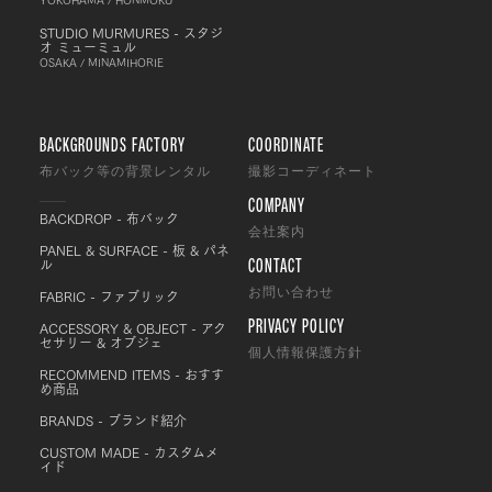
STUDIO MURMURES - スタジ
オ ミューミュル
OSAKA / MINAMIHORIE
BACKGROUNDS FACTORY
COORDINATE
布バック等の背景レンタル
撮影コーディネート
COMPANY
BACKDROP - 布バック
会社案内
PANEL & SURFACE - 板 & パネ
CONTACT
ル
FABRIC - ファブリック
お問い合わせ
PRIVACY POLICY
ACCESSORY & OBJECT - アク
セサリー & オブジェ
個人情報保護方針
RECOMMEND ITEMS - おすす
め商品
BRANDS - ブランド紹介
CUSTOM MADE - カスタムメ
イド