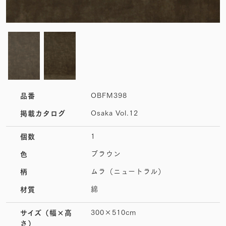
OBFM398
品番
Osaka Vol.12
掲載カタログ
1
個数
ブラウン
色
ムラ（ニュートラル）
柄
綿
材質
300×510cm
サイズ
（幅×高
さ）