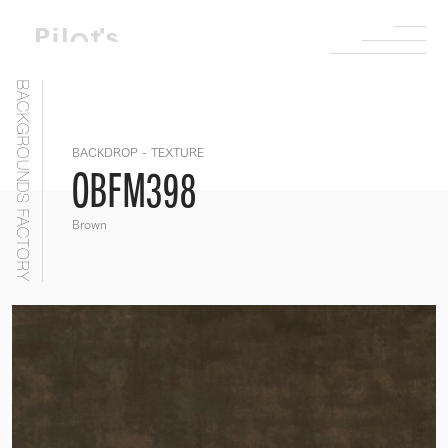
BACKGROUNDS FACTORY
BACKDROP - TEXTURE
OBFM398
Brown