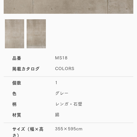
MS18
品番
COLORS
掲載カタログ
1
個数
グレー
色
レンガ・石壁
柄
綿
材質
355×595cm
サイズ
（幅×高
さ）