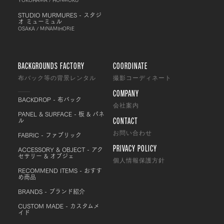
STUDIO MURMURES - スタジ
オ ミューミュル
OSAKA / MINAMIHORIE
BACKGROUNDS FACTORY
COORDINATE
布バック等の背景レンタル
撮影コーディネート
COMPANY
BACKDROP - 布バック
会社案内
PANEL & SURFACE - 板 & パネ
CONTACT
ル
FABRIC - ファブリック
お問い合わせ
PRIVACY POLICY
ACCESSORY & OBJECT - アク
セサリー & オブジェ
個人情報保護方針
RECOMMEND ITEMS - おすす
め商品
BRANDS - ブランド紹介
CUSTOM MADE - カスタムメ
イド