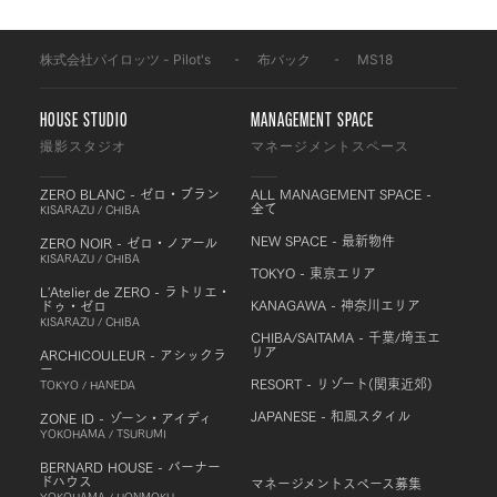
株式会社パイロッツ - Pilot's
-
布バック
-
MS18
HOUSE STUDIO
MANAGEMENT SPACE
撮影スタジオ
マネージメントスペース
ZERO BLANC - ゼロ・ブラン
ALL MANAGEMENT SPACE -
全て
KISARAZU / CHIBA
NEW SPACE - 最新物件
ZERO NOIR - ゼロ・ノアール
KISARAZU / CHIBA
TOKYO - 東京エリア
L'Atelier de ZERO - ラトリエ・
KANAGAWA - 神奈川エリア
ドゥ・ゼロ
KISARAZU / CHIBA
CHIBA/SAITAMA - 千葉/埼玉エ
リア
ARCHICOULEUR - アシックラ
ー
RESORT - リゾート(関東近郊)
TOKYO / HANEDA
JAPANESE - 和風スタイル
ZONE ID - ゾーン・アイディ
YOKOHAMA / TSURUMI
BERNARD HOUSE - バーナー
ドハウス
マネージメントスペース募集
YOKOHAMA / HONMOKU