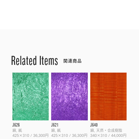
Related Items
関連商品
J626
J621
J640
綿, 紙
綿, 紙
綿, 天然・合成樹脂
425×310 / 36,300円
425×310 / 36,300円
340×310 / 44,000円