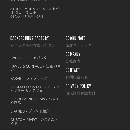
STUDIO MURMURES - スタジ
オ ミューミュル
OSAKA / MINAMIHORIE
BACKGROUNDS FACTORY
COORDINATE
布バック等の背景レンタル
撮影コーディネート
COMPANY
BACKDROP - 布バック
会社案内
PANEL & SURFACE - 板 & パネ
CONTACT
ル
FABRIC - ファブリック
お問い合わせ
PRIVACY POLICY
ACCESSORY & OBJECT - アク
セサリー & オブジェ
個人情報保護方針
RECOMMEND ITEMS - おすす
め商品
BRANDS - ブランド紹介
CUSTOM MADE - カスタムメ
イド