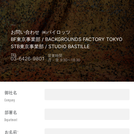
お問い合わせ
㈱パイロッツ
BF東京事業部 / BACKGROUNDS FACTORY TOKYO
STB東京事業部 / STUDIO BASTILLE
営業時間
TEL
月 - 金 9:30〜18:30
03-6426-9801
御社名
Company
部署名
Department
お名前
*