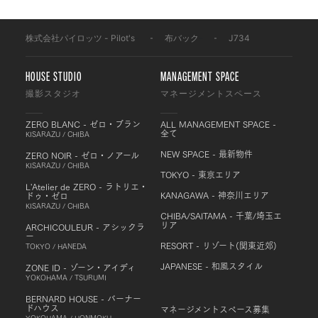
株式会社パイロッツ - Pilot's
-
布バック
-
J734
HOUSE STUDIO
MANAGEMENT SPACE
撮影スタジオ
マネージメントスペース
ZERO BLANC - ゼロ・ブラン
ALL MANAGEMENT SPACE -
全て
KISARAZU / CHIBA
NEW SPACE - 最新物件
ZERO NOIR - ゼロ・ノアール
KISARAZU / CHIBA
TOKYO - 東京エリア
L'Atelier de ZERO - ラトリエ・
KANAGAWA - 神奈川エリア
ドゥ・ゼロ
KISARAZU / CHIBA
CHIBA/SAITAMA - 千葉/埼玉エ
リア
ARCHICOULEUR - アシックラ
ー
RESORT - リゾート(関東近郊)
TOKYO / HANEDA
JAPANESE - 和風スタイル
ZONE ID - ゾーン・アイディ
YOKOHAMA / TSURUMI
BERNARD HOUSE - バーナー
ドハウス
マネージメントスペース募集
YOKOHAMA / HONMOKU