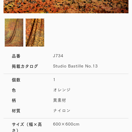
J734
品番
Studio Bastille No.13
掲載カタログ
1
個数
オレンジ
色
異素材
柄
ナイロン
材質
600×600cm
サイズ
（幅×高
さ）